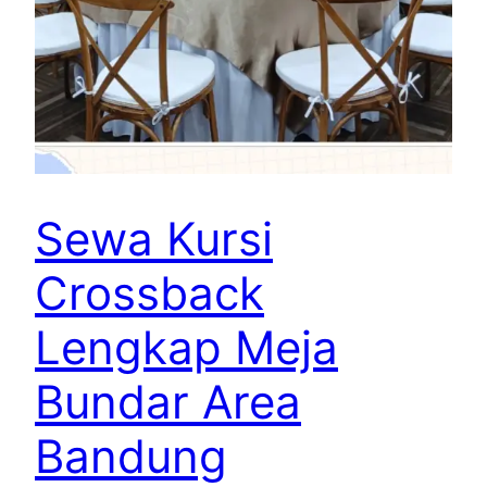
Sewa Kursi
Crossback
Lengkap Meja
Bundar Area
Bandung