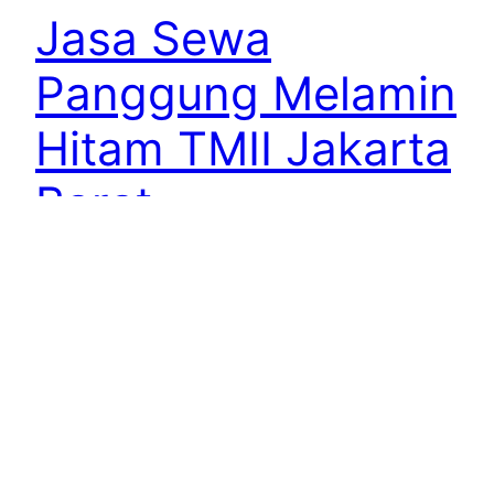
Jasa Sewa
Panggung Melamin
Hitam TMII Jakarta
Barat
Jasa Sewa Panggung Melamin Hitam TMII Jakarta
Barat Jasa Sewa Panggung Melamin Hitam TMII
Jakarta Barat sedia dan siap setting
penempataan hanya di spesialisnya jasa sewa
terlengkap di gudangya Wulan Production yuk
sewa di kami saja. Panggung ini normal sekali di
acara event atau konser di gudang kami
merentalkan panggung berbahan melamin