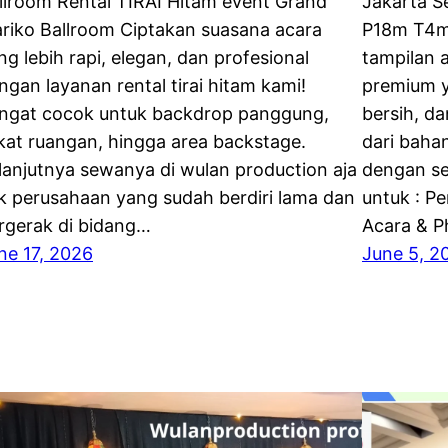
llroom Rental TIRAI Hitam event Grand
Jakarta S
riko Ballroom Ciptakan suasana acara
P18m T4m 
ng lebih rapi, elegan, dan profesional
tampilan 
ngan layanan rental tirai hitam kami!
premium 
ngat cocok untuk backdrop panggung,
bersih, da
kat ruangan, hingga area backstage.
dari bahan
lanjutnya sewanya di wulan production aja
dengan se
k perusahaan yang sudah berdiri lama dan
untuk : P
rgerak di bidang…
Acara & 
ne 17, 2026
June 5, 2