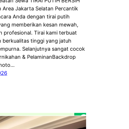
elatan Sewa TIRAI PUTIH BERSIH
Area Jakarta Selatan Percantik
acara Anda dengan tirai putih
yang memberikan kesan mewah,
n profesional. Tirai kami terbuat
 berkualitas tinggi yang jatuh
mpurna. Selanjutnya sangat cocok
ernikahan & PelaminanBackdrop
Photo…
026