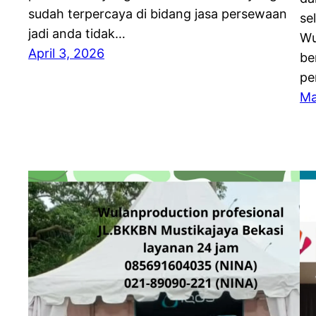
sudah terpercaya di bidang jasa persewaan
se
jadi anda tidak…
Wu
April 3, 2026
be
pe
Ma