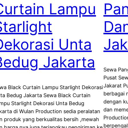
Curtain Lampu
Pan
tarlight
Dan
Dekorasi Unta
Jak
Bedug Jakarta
Sewa Pang
Pusat Sew
Jakarat P
wa Black Curtain Lampu Starlight Dekorasi
berbagai 
ta Bedug Jakarta Sewa Black Curtain
dengan ku
mpu Starlight Dekorasi Unta Bedug
dan memen
karta di Wulan Production sedia peralatan
Productio
n produk yang berkualitas bersih ,mewah
berpengal
n harga nya juga terjangkau pengiriman ke