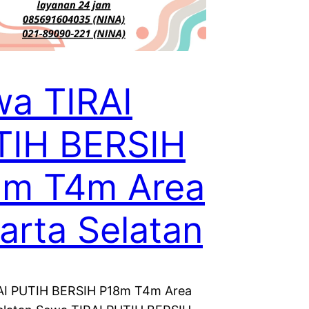
a TIRAI
TIH BERSIH
8m T4m Area
arta Selatan
AI PUTIH BERSIH P18m T4m Area