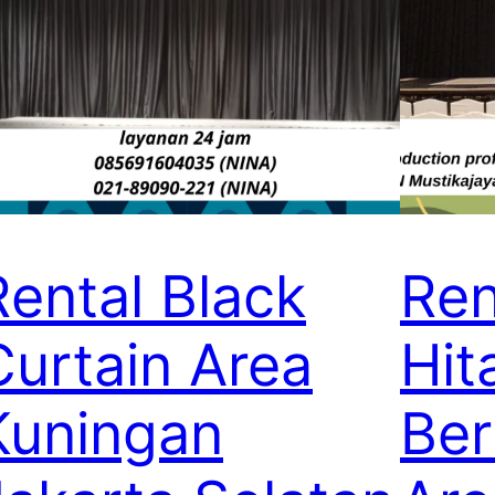
Rental Black
Ren
Curtain Area
Hit
Kuningan
Ber