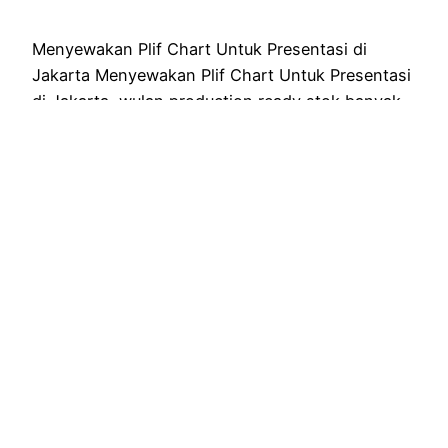
Menyewakan Plif Chart Untuk Presentasi di
Jakarta Menyewakan Plif Chart Untuk Presentasi
di Jakarta, wulan production ready stok banyak
produk ini. Tentunya dengan kualitas terbaik,
sehingga siap sekali ikut serta suksekan acara
anda. Jadi apakah anda tengah memerlukan
produk ini? Bisa banget, loh sewa di kami. Kami
ready stok banyak juga jadi siap penuhi
berapapun…
January 30, 2025