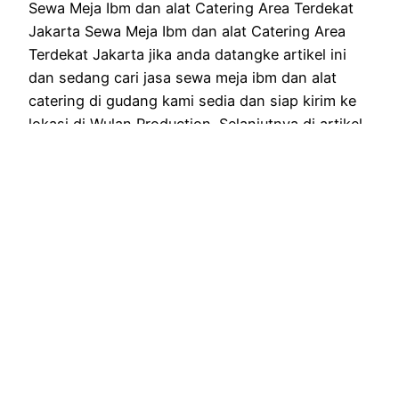
Sewa Meja Ibm dan alat Catering Area Terdekat
Jakarta Sewa Meja Ibm dan alat Catering Area
Terdekat Jakarta jika anda datangke artikel ini
dan sedang cari jasa sewa meja ibm dan alat
catering di gudang kami sedia dan siap kirim ke
lokasi di Wulan Production. Selanjutnya di artikel
ini kami meyewakan meja ibm dan alat…
December 4, 2025
Pusat Sewa Dan Produksi Backdrop Custom
Jakarta