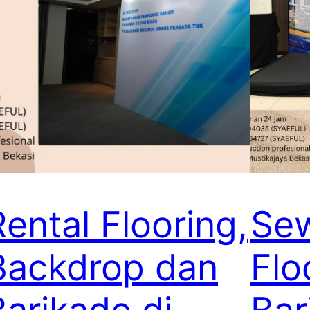
Rental Flooring,
Se
Backdrop dan
Flo