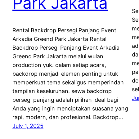
Park Jakarta
Se
Se
me
Rental Backdrop Persegi Panjang Event
me
Arkadia Greend Park Jakarta Rental
ad
Backdrop Persegi Panjang Event Arkadia
da
Greend Park Jakarta melalui wulan
me
production yuk. dalam setiap acara,
pa
backdrop menjadi elemen penting untuk
de
memperkuat tema sekaligus memperindah
se
tampilan keseluruhan. sewa backdrop
Ju
persegi panjang adalah pilihan ideal bagi
Anda yang ingin menciptakan suasana yang
rapi, modern, dan profesional. Backdrop…
July 1, 2025