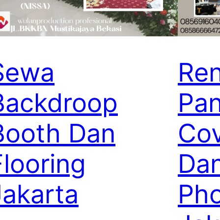
Sewa
Ren
Backdroop
Pa
Booth Dan
Cov
Flooring
Dan
Jakarta
Pho