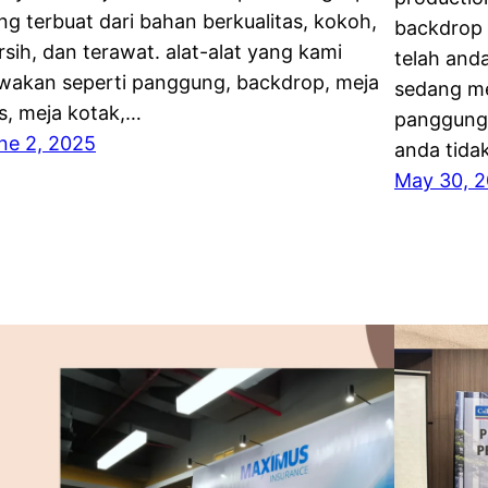
ng terbuat dari bahan berkualitas, kokoh,
backdrop 
rsih, dan terawat. alat-alat yang kami
telah and
wakan seperti panggung, backdrop, meja
sedang me
as, meja kotak,…
panggung 
ne 2, 2025
anda tida
May 30, 