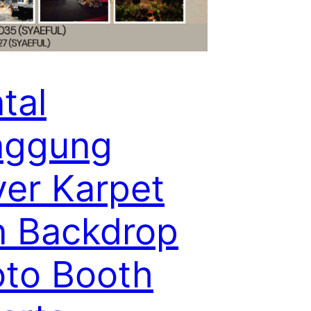
tal
nggung
er Karpet
 Backdrop
to Booth