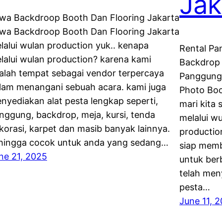
Jak
wa Backdroop Booth Dan Flooring Jakarta
wa Backdroop Booth Dan Flooring Jakarta
lalui wulan production yuk.. kenapa
Rental Pa
lalui wulan production? karena kami
Backdrop 
alah tempat sebagai vendor terpercaya
Panggung
lam menangani sebuah acara. kami juga
Photo Boo
nyediakan alat pesta lengkap seperti,
mari kita
nggung, backdrop, meja, kursi, tenda
melalui w
korasi, karpet dan masib banyak lainnya.
productio
hingga cocok untuk anda yang sedang…
siap memb
ne 21, 2025
untuk berb
telah men
pesta…
June 11, 