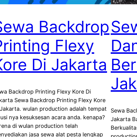
Sewa Backdrop
Se
Printing Flexy
Da
Kore Di Jakarta
Ber
Jak
wa Backdrop Printing Flexy Kore Di
karta Sewa Backdrop Printing Flexy Kore
 Jakarta. wulan production adalah tempat
Sewa Back
lusi nya kesuksesan acara anda. kenapa?
Jakarta 
rena di wulan production telah
Berkualita
nyediakan jasa sewa alat pesta lengkap
productio