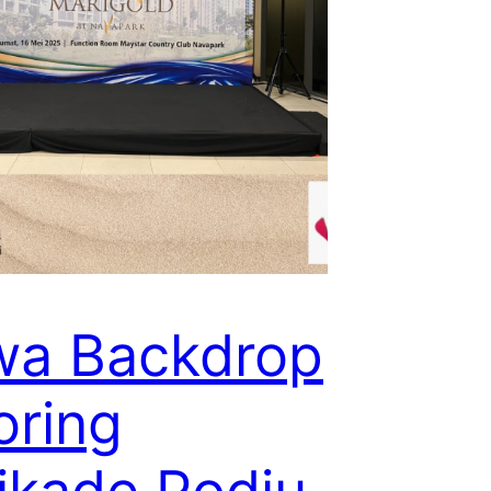
wa Backdrop
oring