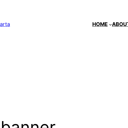
arta
HOME
ABOU
 banner