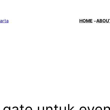
arta
HOME
ABOU
 gate untuk even