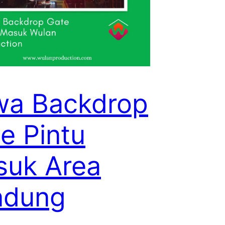
wa Backdrop
e Pintu
suk Area
ndung