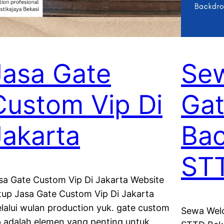
Jasa Gate
Se
Custom Vip Di
Gat
Jakarta
Bac
STT
sa Gate Custom Vip Di Jakarta Website
tup Jasa Gate Custom Vip Di Jakarta
lalui wulan production yuk. gate custom
Sewa Wel
p adalah elemen yang penting untuk