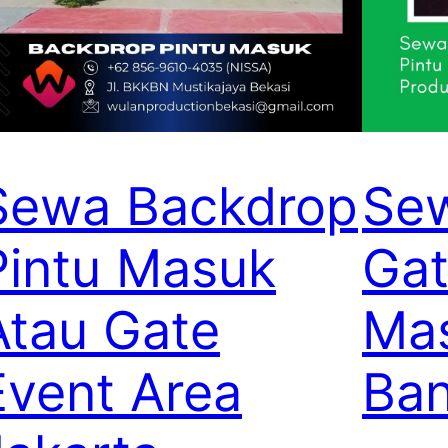
Sewa Backdrop
Se
Pintu Masuk
Gat
Atau Gate
Ma
Event Area
Ba