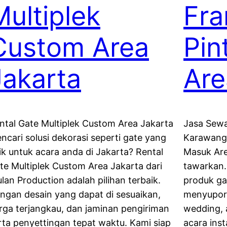
Multiplek
Fra
Custom Area
Pin
Jakarta
Are
ntal Gate Multiplek Custom Area Jakarta
Jasa Sewa
ncari solusi dekorasi seperti gate yang
Karawang 
ik untuk acara anda di Jakarta? Rental
Masuk Are
te Multiplek Custom Area Jakarta dari
tawarkan. 
lan Production adalah pilihan terbaik.
produk gat
ngan desain yang dapat di sesuaikan,
menyuport 
rga terjangkau, dan jaminan pengiriman
wedding, 
rta penyettingan tepat waktu. Kami siap
acara ins