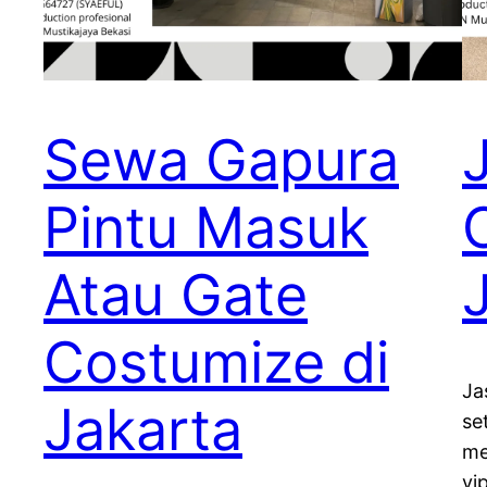
Sewa Gapura
Pintu Masuk
Atau Gate
Costumize di
Ja
Jakarta
se
me
vi