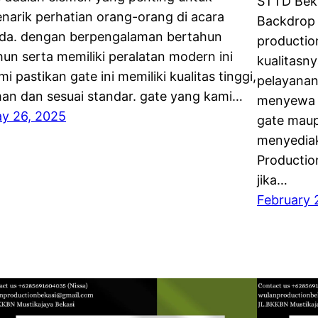
STTD Bek
narik perhatian orang-orang di acara
Backdrop 
da. dengan berpengalaman bertahun
productio
hun serta memiliki peralatan modern ini
kualitasn
mi pastikan gate ini memiliki kualitas tinggi,
pelayanan
an dan sesuai standar. gate yang kami…
menyewa b
y 26, 2025
gate maup
menyediak
Productio
jika…
February 