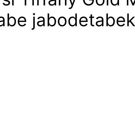
abe jabodetabe