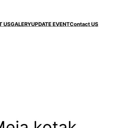
T US
GALERY
UPDATE EVENT
Contact US
Meja kotak