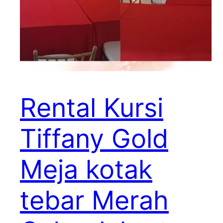
Rental Kursi
Tiffany Gold
Meja kotak
tebar Merah