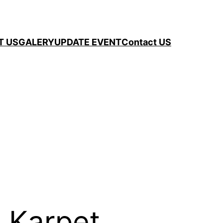
T US
GALERY
UPDATE EVENT
Contact US
 Karpet