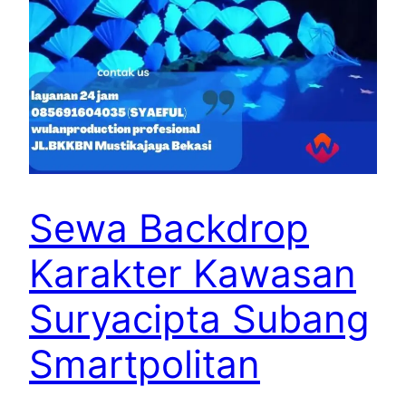
Sewa Backdrop
Karakter Kawasan
Suryacipta Subang
Smartpolitan