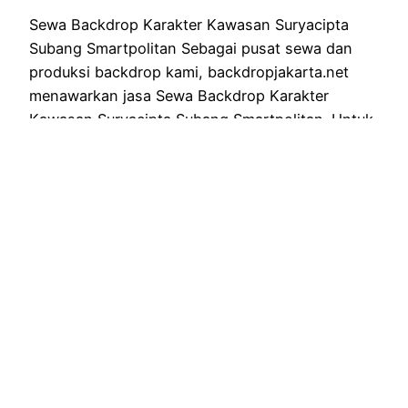
Sewa Backdrop Karakter Kawasan Suryacipta
Subang Smartpolitan Sebagai pusat sewa dan
produksi backdrop kami, backdropjakarta.net
menawarkan jasa Sewa Backdrop Karakter
Kawasan Suryacipta Subang Smartpolitan. Untuk
anda yang menginginkan backdrop dengan
bentuk karakter. Memberikan kesan unik di acara,
sekaligus penunjang tampilan yang kian
menawan untuk di jadikan tempat berfoto. Untuk
anda yang menginginkan backdrop karakter di…
November 2, 2023
←
Previous Page