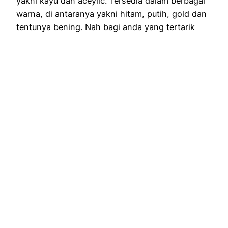
yakni kayu dan aceylic. Tersedia dalam berbagai
warna, di antaranya yakni hitam, putih, gold dan
tentunya bening. Nah bagi anda yang tertarik
menyewa, jangan segan…
July 15, 2024