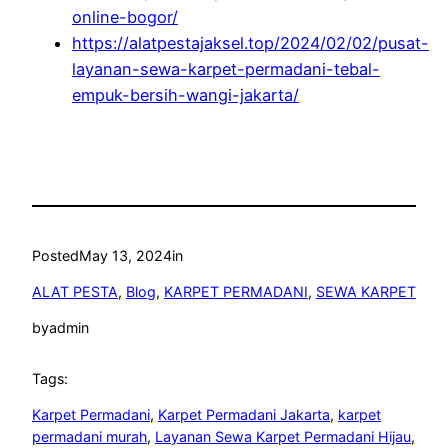
online-bogor/
https://alatpestajaksel.top/2024/02/02/pusat-
layanan-sewa-karpet-permadani-tebal-
empuk-bersih-wangi-jakarta/
Posted
May 13, 2024
in
ALAT PESTA
, 
Blog
, 
KARPET PERMADANI
, 
SEWA KARPET
by
admin
Tags:
Karpet Permadani
, 
Karpet Permadani Jakarta
, 
karpet
permadani murah
, 
Layanan Sewa Karpet Permadani Hijau
, 