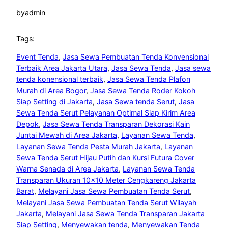
by
admin
Tags:
Event Tenda
, 
Jasa Sewa Pembuatan Tenda Konvensional
Terbaik Area Jakarta Utara
, 
Jasa Sewa Tenda
, 
Jasa sewa
tenda konensional terbaik
, 
Jasa Sewa Tenda Plafon
Murah di Area Bogor
, 
Jasa Sewa Tenda Roder Kokoh
Siap Setting di Jakarta
, 
Jasa Sewa tenda Serut
, 
Jasa
Sewa Tenda Serut Pelayanan Optimal Siap Kirim Area
Depok
, 
Jasa Sewa Tenda Transparan Dekorasi Kain
Juntai Mewah di Area Jakarta
, 
Layanan Sewa Tenda
, 
Layanan Sewa Tenda Pesta Murah Jakarta
, 
Layanan
Sewa Tenda Serut Hijau Putih dan Kursi Futura Cover
Warna Senada di Area Jakarta
, 
Layanan Sewa Tenda
Transparan Ukuran 10×10 Meter Cengkareng Jakarta
Barat
, 
Melayani Jasa Sewa Pembuatan Tenda Serut
, 
Melayani Jasa Sewa Pembuatan Tenda Serut Wilayah
Jakarta
, 
Melayani Jasa Sewa Tenda Transparan Jakarta
Siap Setting
, 
Menyewakan tenda
, 
Menyewakan Tenda