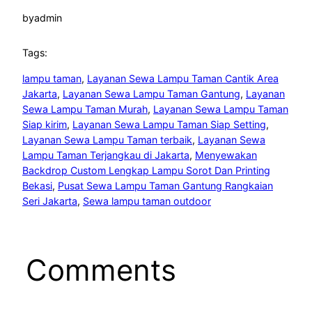
by
admin
Tags:
lampu taman
, 
Layanan Sewa Lampu Taman Cantik Area
Jakarta
, 
Layanan Sewa Lampu Taman Gantung
, 
Layanan
Sewa Lampu Taman Murah
, 
Layanan Sewa Lampu Taman
Siap kirim
, 
Layanan Sewa Lampu Taman Siap Setting
, 
Layanan Sewa Lampu Taman terbaik
, 
Layanan Sewa
Lampu Taman Terjangkau di Jakarta
, 
Menyewakan
Backdrop Custom Lengkap Lampu Sorot Dan Printing
Bekasi
, 
Pusat Sewa Lampu Taman Gantung Rangkaian
Seri Jakarta
, 
Sewa lampu taman outdoor
Comments