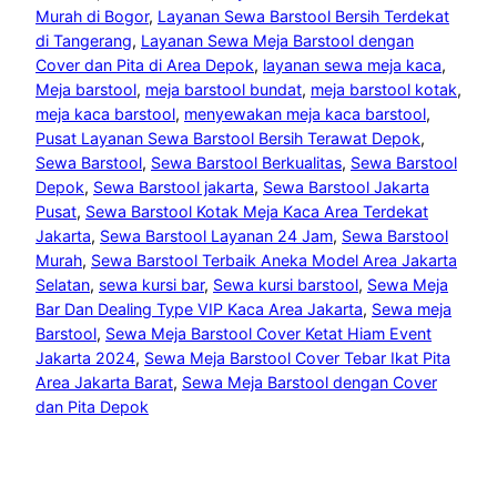
Murah di Bogor
, 
Layanan Sewa Barstool Bersih Terdekat
di Tangerang
, 
Layanan Sewa Meja Barstool dengan
Cover dan Pita di Area Depok
, 
layanan sewa meja kaca
, 
Meja barstool
, 
meja barstool bundat
, 
meja barstool kotak
, 
meja kaca barstool
, 
menyewakan meja kaca barstool
, 
Pusat Layanan Sewa Barstool Bersih Terawat Depok
, 
Sewa Barstool
, 
Sewa Barstool Berkualitas
, 
Sewa Barstool
Depok
, 
Sewa Barstool jakarta
, 
Sewa Barstool Jakarta
Pusat
, 
Sewa Barstool Kotak Meja Kaca Area Terdekat
Jakarta
, 
Sewa Barstool Layanan 24 Jam
, 
Sewa Barstool
Murah
, 
Sewa Barstool Terbaik Aneka Model Area Jakarta
Selatan
, 
sewa kursi bar
, 
Sewa kursi barstool
, 
Sewa Meja
Bar Dan Dealing Type VIP Kaca Area Jakarta
, 
Sewa meja
Barstool
, 
Sewa Meja Barstool Cover Ketat Hiam Event
Jakarta 2024
, 
Sewa Meja Barstool Cover Tebar Ikat Pita
Area Jakarta Barat
, 
Sewa Meja Barstool dengan Cover
dan Pita Depok