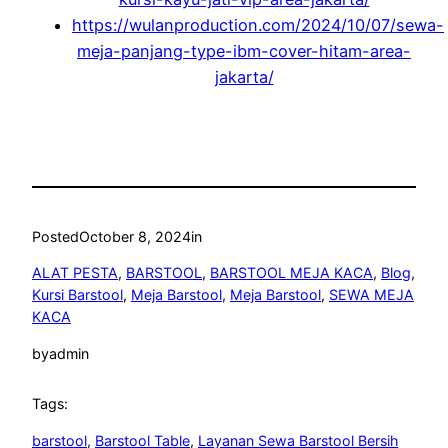
https://wulanproduction.com/2024/10/07/sewa-
meja-panjang-type-ibm-cover-hitam-area-
jakarta/
Posted
October 8, 2024
in
ALAT PESTA
, 
BARSTOOL
, 
BARSTOOL MEJA KACA
, 
Blog
, 
Kursi Barstool
, 
Meja Barstool
, 
Meja Barstool
, 
SEWA MEJA
KACA
by
admin
Tags:
barstool
, 
Barstool Table
, 
Layanan Sewa Barstool Bersih