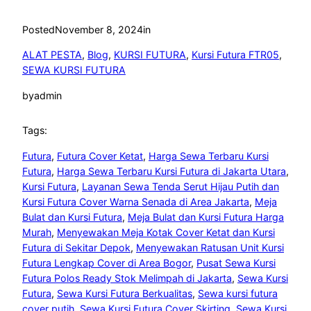
Posted
November 8, 2024
in
ALAT PESTA
, 
Blog
, 
KURSI FUTURA
, 
Kursi Futura FTR05
, 
SEWA KURSI FUTURA
by
admin
Tags:
Futura
, 
Futura Cover Ketat
, 
Harga Sewa Terbaru Kursi
Futura
, 
Harga Sewa Terbaru Kursi Futura di Jakarta Utara
, 
Kursi Futura
, 
Layanan Sewa Tenda Serut Hijau Putih dan
Kursi Futura Cover Warna Senada di Area Jakarta
, 
Meja
Bulat dan Kursi Futura
, 
Meja Bulat dan Kursi Futura Harga
Murah
, 
Menyewakan Meja Kotak Cover Ketat dan Kursi
Futura di Sekitar Depok
, 
Menyewakan Ratusan Unit Kursi
Futura Lengkap Cover di Area Bogor
, 
Pusat Sewa Kursi
Futura Polos Ready Stok Melimpah di Jakarta
, 
Sewa Kursi
Futura
, 
Sewa Kursi Futura Berkualitas
, 
Sewa kursi futura
cover putih
, 
Sewa Kursi Futura Cover Skirting
, 
Sewa Kursi