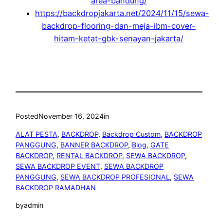
area-bandung/
https://backdropjakarta.net/2024/11/15/sewa-
backdrop-flooring-dan-meja-ibm-cover-
hitam-ketat-gbk-senayan-jakarta/
Posted
November 16, 2024
in
ALAT PESTA
, 
BACKDROP
, 
Backdrop Custom
, 
BACKDROP
PANGGUNG
, 
BANNER BACKDROP
, 
Blog
, 
GATE
BACKDROP
, 
RENTAL BACKDROP
, 
SEWA BACKDROP
, 
SEWA BACKDROP EVENT
, 
SEWA BACKDROP
PANGGUNG
, 
SEWA BACKDROP PROFESIONAL
, 
SEWA
BACKDROP RAMADHAN
by
admin