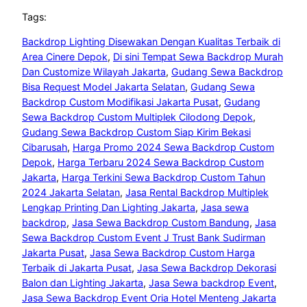
Tags:
Backdrop Lighting Disewakan Dengan Kualitas Terbaik di
Area Cinere Depok
, 
Di sini Tempat Sewa Backdrop Murah
Dan Customize Wilayah Jakarta
, 
Gudang Sewa Backdrop
Bisa Request Model Jakarta Selatan
, 
Gudang Sewa
Backdrop Custom Modifikasi Jakarta Pusat
, 
Gudang
Sewa Backdrop Custom Multiplek Cilodong Depok
, 
Gudang Sewa Backdrop Custom Siap Kirim Bekasi
Cibarusah
, 
Harga Promo 2024 Sewa Backdrop Custom
Depok
, 
Harga Terbaru 2024 Sewa Backdrop Custom
Jakarta
, 
Harga Terkini Sewa Backdrop Custom Tahun
2024 Jakarta Selatan
, 
Jasa Rental Backdrop Multiplek
Lengkap Printing Dan Lighting Jakarta
, 
Jasa sewa
backdrop
, 
Jasa Sewa Backdrop Custom Bandung
, 
Jasa
Sewa Backdrop Custom Event J Trust Bank Sudirman
Jakarta Pusat
, 
Jasa Sewa Backdrop Custom Harga
Terbaik di Jakarta Pusat
, 
Jasa Sewa Backdrop Dekorasi
Balon dan Lighting Jakarta
, 
Jasa Sewa backdrop Event
, 
Jasa Sewa Backdrop Event Oria Hotel Menteng Jakarta