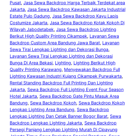
Pusat
, 
Jasa Sewa Backdrop Harga Terbaik Terdekat area
Jakarta
, 
Jasa Sewa Backdrop Kawasan Jakarta Industrial
Estate Pulo Gadung
, 
Jasa Sewa Backdrop Kayu Lapis
Costumize Jakarta
, 
Jasa Sewa Backdrop Kotak Kokoh Di
Wilayah Jabodetabek
, 
Jasa Sewa Backdrop Lighting
Berikut High Quality Printing Cikampek
, 
Layanan Sewa
Backdrop Custom Area Bandung Jawa Barat
, 
Layanan
Sewa Tirai Lengkap Lighting dan Dekorasi Bunga
, 
Layanan Sewa Tirai Lengkap Lighting dan Dekorasi
Bunga Di Area Bekasi
, 
Lighting
, 
Lighting Berikut High
Quality Printing Karawang
, 
Menyewakan Backdrop Full
Lighting Kawasan Industri Kujang Cikampek Purwakarta
, 
Rental Standing Backdrop Full Printing Dan Lighting
Jakarta
, 
Sewa Backdrop Full Lighting Event Four Season
Hotel Jakarta
, 
Sewa Backdrop Gate Pintu Masuk Area
Bandung
, 
Sewa Backdrop Kokoh
, 
Sewa Backdrop Kokoh
Lengkap Lighting Area Bandung
, 
Sewa Backdrop
Lengkap Lighting Dan Cetak Banner Bogor Barat
, 
Sewa
Backdrop Lengkap Lighting Jakarta
, 
Sewa Backdrop
Persegi Panjang Lengkap Lighting Murah Di Cipayung