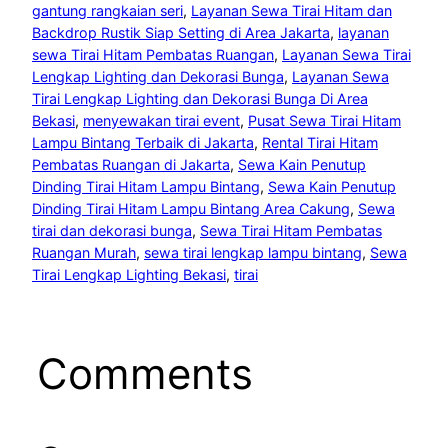
gantung rangkaian seri
, 
Layanan Sewa Tirai Hitam dan
Backdrop Rustik Siap Setting di Area Jakarta
, 
layanan
sewa Tirai Hitam Pembatas Ruangan
, 
Layanan Sewa Tirai
Lengkap Lighting dan Dekorasi Bunga
, 
Layanan Sewa
Tirai Lengkap Lighting dan Dekorasi Bunga Di Area
Bekasi
, 
menyewakan tirai event
, 
Pusat Sewa Tirai Hitam
Lampu Bintang Terbaik di Jakarta
, 
Rental Tirai Hitam
Pembatas Ruangan di Jakarta
, 
Sewa Kain Penutup
Dinding Tirai Hitam Lampu Bintang
, 
Sewa Kain Penutup
Dinding Tirai Hitam Lampu Bintang Area Cakung
, 
Sewa
tirai dan dekorasi bunga
, 
Sewa Tirai Hitam Pembatas
Ruangan Murah
, 
sewa tirai lengkap lampu bintang
, 
Sewa
Tirai Lengkap Lighting Bekasi
, 
tirai
Comments