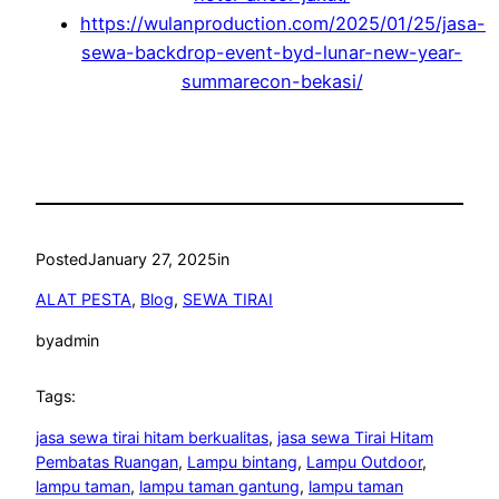
https://wulanproduction.com/2025/01/25/jasa-
sewa-backdrop-event-byd-lunar-new-year-
summarecon-bekasi/
Posted
January 27, 2025
in
ALAT PESTA
, 
Blog
, 
SEWA TIRAI
by
admin
Tags:
jasa sewa tirai hitam berkualitas
, 
jasa sewa Tirai Hitam
Pembatas Ruangan
, 
Lampu bintang
, 
Lampu Outdoor
, 
lampu taman
, 
lampu taman gantung
, 
lampu taman