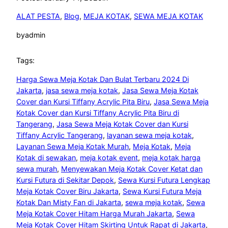
ALAT PESTA
, 
Blog
, 
MEJA KOTAK
, 
SEWA MEJA KOTAK
by
admin
Tags:
Harga Sewa Meja Kotak Dan Bulat Terbaru 2024 Di
Jakarta
, 
jasa sewa meja kotak
, 
Jasa Sewa Meja Kotak
Cover dan Kursi Tiffany Acrylic Pita Biru
, 
Jasa Sewa Meja
Kotak Cover dan Kursi Tiffany Acrylic Pita Biru di
Tangerang
, 
Jasa Sewa Meja Kotak Cover dan Kursi
Tiffany Acrylic Tangerang
, 
layanan sewa meja kotak
, 
Layanan Sewa Meja Kotak Murah
, 
Meja Kotak
, 
Meja
Kotak di sewakan
, 
meja kotak event
, 
meja kotak harga
sewa murah
, 
Menyewakan Meja Kotak Cover Ketat dan
Kursi Futura di Sekitar Depok
, 
Sewa Kursi Futura Lengkap
Meja Kotak Cover Biru Jakarta
, 
Sewa Kursi Futura Meja
Kotak Dan Misty Fan di Jakarta
, 
sewa meja kotak
, 
Sewa
Meja Kotak Cover Hitam Harga Murah Jakarta
, 
Sewa
Meja Kotak Cover Hitam Skirting Untuk Rapat di Jakarta
, 