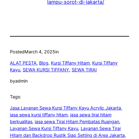
lampu-sorot-di-jakarta/
Posted
March 4, 2025
in
ALAT PESTA
, 
Blog
, 
Kursi Tiffany Hitam
, 
Kursi Tiffany
Kayu
, 
SEWA KURSI TIFFANY
, 
SEWA TIRAI
by
admin
Tags:
Jasa Layanan Sewa Kursi Tiffany Kayu Acrylic Jakarta
, 
jasa sewa kursi tiffany hitam
, 
jasa sewa tirai hitam
berkualitas
, 
jasa sewa Tirai Hitam Pembatas Ruangan
, 
Layanan Sewa Kursi Tiffany Kayu
, 
Layanan Sewa Tirai
Hitam dan Backdrop Rustik Siap Setting di Area Jakarta
, 