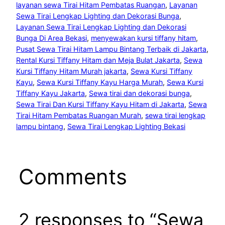
layanan sewa Tirai Hitam Pembatas Ruangan
, 
Layanan
Sewa Tirai Lengkap Lighting dan Dekorasi Bunga
, 
Layanan Sewa Tirai Lengkap Lighting dan Dekorasi
Bunga Di Area Bekasi
, 
menyewakan kursi tiffany hitam
, 
Pusat Sewa Tirai Hitam Lampu Bintang Terbaik di Jakarta
, 
Rental Kursi Tiffany Hitam dan Meja Bulat Jakarta
, 
Sewa
Kursi Tiffany Hitam Murah jakarta
, 
Sewa Kursi Tiffany
Kayu
, 
Sewa Kursi Tiffany Kayu Harga Murah
, 
Sewa Kursi
Tiffany Kayu Jakarta
, 
Sewa tirai dan dekorasi bunga
, 
Sewa Tirai Dan Kursi Tiffany Kayu Hitam di Jakarta
, 
Sewa
Tirai Hitam Pembatas Ruangan Murah
, 
sewa tirai lengkap
lampu bintang
, 
Sewa Tirai Lengkap Lighting Bekasi
Comments
2 responses to “Sewa