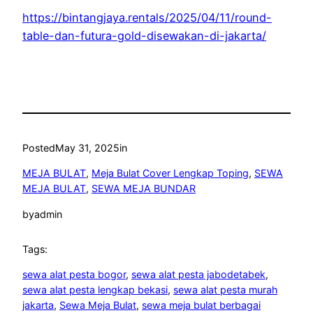
https://bintangjaya.rentals/2025/04/11/round-
table-dan-futura-gold-disewakan-di-jakarta/
Posted
May 31, 2025
in
MEJA BULAT
, 
Meja Bulat Cover Lengkap Toping
, 
SEWA
MEJA BULAT
, 
SEWA MEJA BUNDAR
by
admin
Tags:
sewa alat pesta bogor
, 
sewa alat pesta jabodetabek
, 
sewa alat pesta lengkap bekasi
, 
sewa alat pesta murah
jakarta
, 
Sewa Meja Bulat
, 
sewa meja bulat berbagai