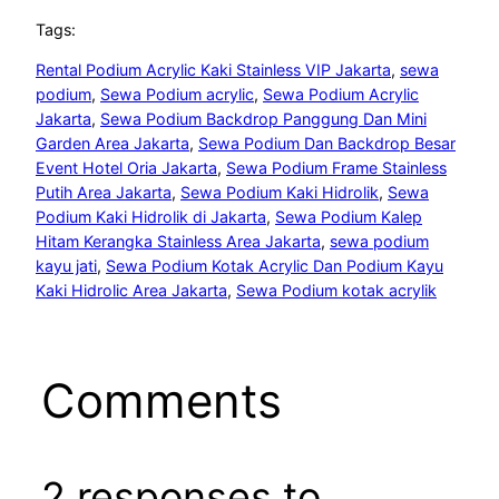
Tags:
Rental Podium Acrylic Kaki Stainless VIP Jakarta
, 
sewa
podium
, 
Sewa Podium acrylic
, 
Sewa Podium Acrylic
Jakarta
, 
Sewa Podium Backdrop Panggung Dan Mini
Garden Area Jakarta
, 
Sewa Podium Dan Backdrop Besar
Event Hotel Oria Jakarta
, 
Sewa Podium Frame Stainless
Putih Area Jakarta
, 
Sewa Podium Kaki Hidrolik
, 
Sewa
Podium Kaki Hidrolik di Jakarta
, 
Sewa Podium Kalep
Hitam Kerangka Stainless Area Jakarta
, 
sewa podium
kayu jati
, 
Sewa Podium Kotak Acrylic Dan Podium Kayu
Kaki Hidrolic Area Jakarta
, 
Sewa Podium kotak acrylik
Comments
2 responses to