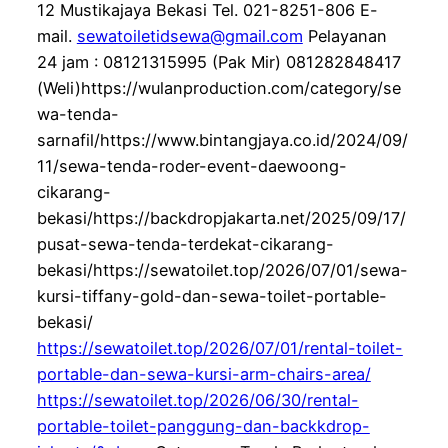
12 Mustikajaya Bekasi Tel. 021-8251-806 E-
mail.
sewatoiletidsewa@gmail.com
Pelayanan
24 jam : 08121315995 (Pak Mir) 081282848417
(Weli)https://wulanproduction.com/category/se
wa-tenda-
sarnafil/https://www.bintangjaya.co.id/2024/09/
11/sewa-tenda-roder-event-daewoong-
cikarang-
bekasi/https://backdropjakarta.net/2025/09/17/
pusat-sewa-tenda-terdekat-cikarang-
bekasi/https://sewatoilet.top/2026/07/01/sewa-
kursi-tiffany-gold-dan-sewa-toilet-portable-
bekasi/
https://sewatoilet.top/2026/07/01/rental-toilet-
portable-dan-sewa-kursi-arm-chairs-area/
https://sewatoilet.top/2026/06/30/rental-
portable-toilet-panggung-dan-backkdrop-