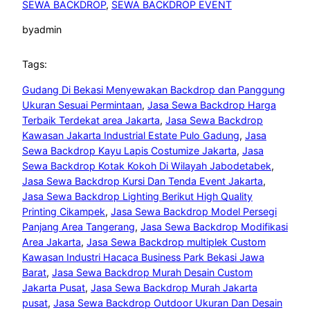
SEWA BACKDROP
, 
SEWA BACKDROP EVENT
by
admin
Tags:
Gudang Di Bekasi Menyewakan Backdrop dan Panggung
Ukuran Sesuai Permintaan
, 
Jasa Sewa Backdrop Harga
Terbaik Terdekat area Jakarta
, 
Jasa Sewa Backdrop
Kawasan Jakarta Industrial Estate Pulo Gadung
, 
Jasa
Sewa Backdrop Kayu Lapis Costumize Jakarta
, 
Jasa
Sewa Backdrop Kotak Kokoh Di Wilayah Jabodetabek
, 
Jasa Sewa Backdrop Kursi Dan Tenda Event Jakarta
, 
Jasa Sewa Backdrop Lighting Berikut High Quality
Printing Cikampek
, 
Jasa Sewa Backdrop Model Persegi
Panjang Area Tangerang
, 
Jasa Sewa Backdrop Modifikasi
Area Jakarta
, 
Jasa Sewa Backdrop multiplek Custom
Kawasan Industri Hacaca Business Park Bekasi Jawa
Barat
, 
Jasa Sewa Backdrop Murah Desain Custom
Jakarta Pusat
, 
Jasa Sewa Backdrop Murah Jakarta
pusat
, 
Jasa Sewa Backdrop Outdoor Ukuran Dan Desain