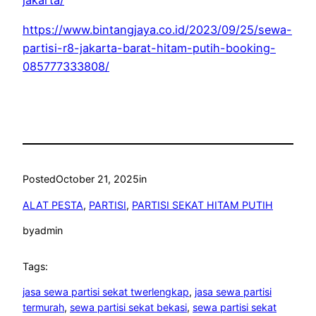
https://www.bintangjaya.co.id/2023/09/25/sewa-
partisi-r8-jakarta-barat-hitam-putih-booking-
085777333808/
Posted
October 21, 2025
in
ALAT PESTA
, 
PARTISI
, 
PARTISI SEKAT HITAM PUTIH
by
admin
Tags:
jasa sewa partisi sekat twerlengkap
, 
jasa sewa partisi
termurah
, 
sewa partisi sekat bekasi
, 
sewa partisi sekat