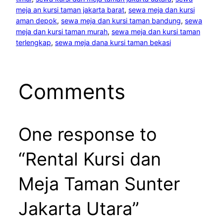
meja an kursi taman jakarta barat
, 
sewa meja dan kursi
aman depok
, 
sewa meja dan kursi taman bandung
, 
sewa
meja dan kursi taman murah
, 
sewa meja dan kursi taman
terlengkap
, 
sewa meja dana kursi taman bekasi
Comments
One response to
“Rental Kursi dan
Meja Taman Sunter
Jakarta Utara”