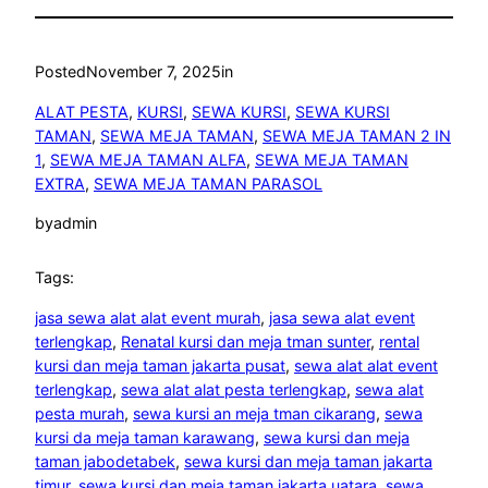
Posted
November 7, 2025
in
ALAT PESTA
, 
KURSI
, 
SEWA KURSI
, 
SEWA KURSI
TAMAN
, 
SEWA MEJA TAMAN
, 
SEWA MEJA TAMAN 2 IN
1
, 
SEWA MEJA TAMAN ALFA
, 
SEWA MEJA TAMAN
EXTRA
, 
SEWA MEJA TAMAN PARASOL
by
admin
Tags:
jasa sewa alat alat event murah
, 
jasa sewa alat event
terlengkap
, 
Renatal kursi dan meja tman sunter
, 
rental
kursi dan meja taman jakarta pusat
, 
sewa alat alat event
terlengkap
, 
sewa alat alat pesta terlengkap
, 
sewa alat
pesta murah
, 
sewa kursi an meja tman cikarang
, 
sewa
kursi da meja taman karawang
, 
sewa kursi dan meja
taman jabodetabek
, 
sewa kursi dan meja taman jakarta
timur
, 
sewa kursi dan meja taman jakarta uatara
, 
sewa