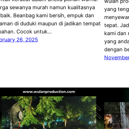
wulan pro
rga sewanya murah namun kualitasnya
yang ten
rbaik. Beanbag kami bersih, empuk dan
menyewany
aman di duduki maupun di jadikan tempat
tepat. Ja
bahan. Cocok untuk…
kami dan
bruary 26, 2025
yang anda
dengan be
November