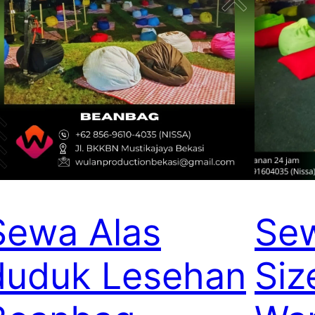
Sewa Alas
Se
duduk Lesehan
Siz