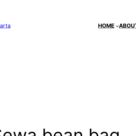
arta
HOME
ABOU
Sewa bean bag