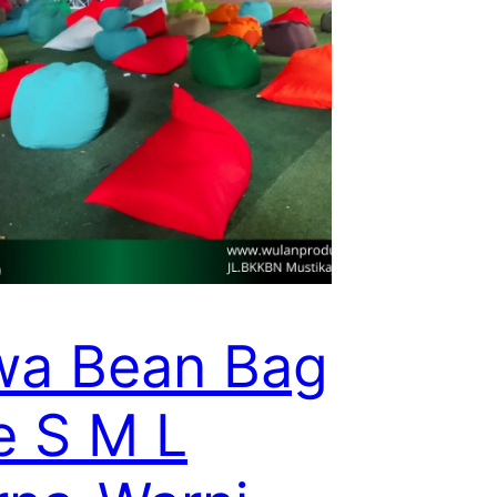
wa Bean Bag
e S M L