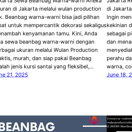
karta Sewa Beanbag Warna-warni Aneka
Jakarta R
uran di Jakarta melalui wulan production
di Jakarta
k. Beanbag warna-warni bisa jadi pilihan
Ingin men
pat untuk mempercantik dekorasi sekaligus
kekinian 
nambah kenyamanan tamu. Kini, Anda
sebagai p
sa sewa beanbag warna-warni dengan
dan menar
rbagai ukuran melalui Wulan Production
menyediak
aktis, murah, dan siap pakai Beanbag
perahu da
alah jenis kursi santai yang fleksibel,…
warna, co
ne 21, 2025
June 18, 