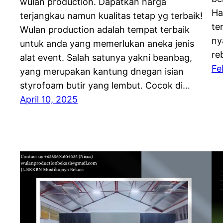
wulan production. Dapatkan harga
Ha
terjangkau namun kualitas tetap yg terbaik!
te
Wulan production adalah tempat terbaik
ny
untuk anda yang memerlukan aneka jenis
re
alat event. Salah satunya yakni beanbag,
Fe
yang merupakan kantung dnegan isian
styrofoam butir yang lembut. Cocok di…
April 10, 2025