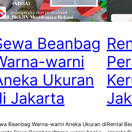
Sewa Beanbag
Ren
Warna-warni
Per
Aneka Ukuran
Ker
di Jakarta
Jak
wa Beanbag Warna-warni Aneka Ukuran di
Rental Be