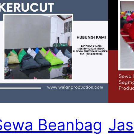
Sewa Beanbag
Ja