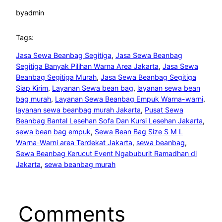
by
admin
Tags:
Jasa Sewa Beanbag Segitiga
, 
Jasa Sewa Beanbag
Segitiga Banyak Pilihan Warna Area Jakarta
, 
Jasa Sewa
Beanbag Segitiga Murah
, 
Jasa Sewa Beanbag Segitiga
Siap Kirim
, 
Layanan Sewa bean bag
, 
layanan sewa bean
bag murah
, 
Layanan Sewa Beanbag Empuk Warna-warni
, 
layanan sewa beanbag murah Jakarta
, 
Pusat Sewa
Beanbag Bantal Lesehan Sofa Dan Kursi Lesehan Jakarta
, 
sewa bean bag empuk
, 
Sewa Bean Bag Size S M L
Warna-Warni area Terdekat Jakarta
, 
sewa beanbag
, 
Sewa Beanbag Kerucut Event Ngabuburit Ramadhan di
Jakarta
, 
sewa beanbag murah
Comments