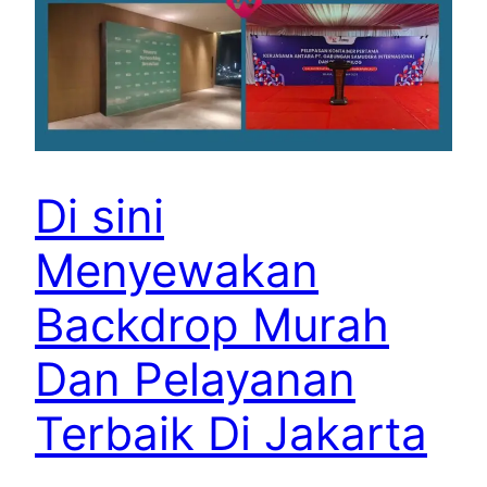
Di sini
Menyewakan
Backdrop Murah
Dan Pelayanan
Terbaik Di Jakarta