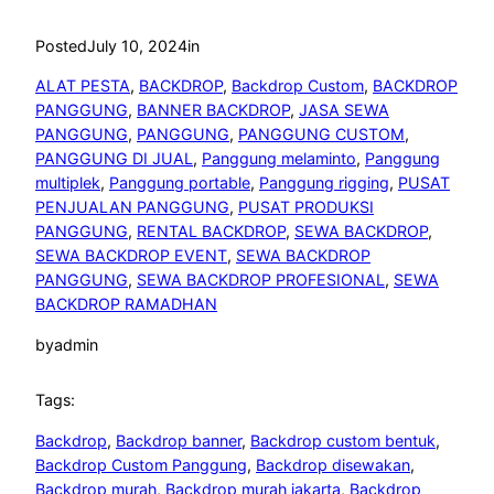
Posted
July 10, 2024
in
ALAT PESTA
, 
BACKDROP
, 
Backdrop Custom
, 
BACKDROP
PANGGUNG
, 
BANNER BACKDROP
, 
JASA SEWA
PANGGUNG
, 
PANGGUNG
, 
PANGGUNG CUSTOM
, 
PANGGUNG DI JUAL
, 
Panggung melaminto
, 
Panggung
multiplek
, 
Panggung portable
, 
Panggung rigging
, 
PUSAT
PENJUALAN PANGGUNG
, 
PUSAT PRODUKSI
PANGGUNG
, 
RENTAL BACKDROP
, 
SEWA BACKDROP
, 
SEWA BACKDROP EVENT
, 
SEWA BACKDROP
PANGGUNG
, 
SEWA BACKDROP PROFESIONAL
, 
SEWA
BACKDROP RAMADHAN
by
admin
Tags:
Backdrop
, 
Backdrop banner
, 
Backdrop custom bentuk
, 
Backdrop Custom Panggung
, 
Backdrop disewakan
, 
Backdrop murah
, 
Backdrop murah jakarta
, 
Backdrop