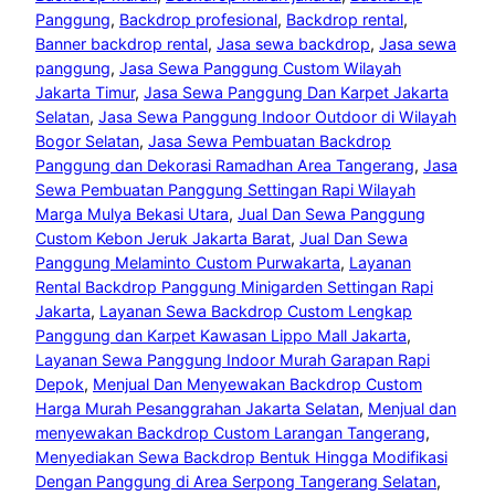
Panggung
, 
Backdrop profesional
, 
Backdrop rental
, 
Banner backdrop rental
, 
Jasa sewa backdrop
, 
Jasa sewa
panggung
, 
Jasa Sewa Panggung Custom Wilayah
Jakarta Timur
, 
Jasa Sewa Panggung Dan Karpet Jakarta
Selatan
, 
Jasa Sewa Panggung Indoor Outdoor di Wilayah
Bogor Selatan
, 
Jasa Sewa Pembuatan Backdrop
Panggung dan Dekorasi Ramadhan Area Tangerang
, 
Jasa
Sewa Pembuatan Panggung Settingan Rapi Wilayah
Marga Mulya Bekasi Utara
, 
Jual Dan Sewa Panggung
Custom Kebon Jeruk Jakarta Barat
, 
Jual Dan Sewa
Panggung Melaminto Custom Purwakarta
, 
Layanan
Rental Backdrop Panggung Minigarden Settingan Rapi
Jakarta
, 
Layanan Sewa Backdrop Custom Lengkap
Panggung dan Karpet Kawasan Lippo Mall Jakarta
, 
Layanan Sewa Panggung Indoor Murah Garapan Rapi
Depok
, 
Menjual Dan Menyewakan Backdrop Custom
Harga Murah Pesanggrahan Jakarta Selatan
, 
Menjual dan
menyewakan Backdrop Custom Larangan Tangerang
, 
Menyediakan Sewa Backdrop Bentuk Hingga Modifikasi
Dengan Panggung di Area Serpong Tangerang Selatan
, 