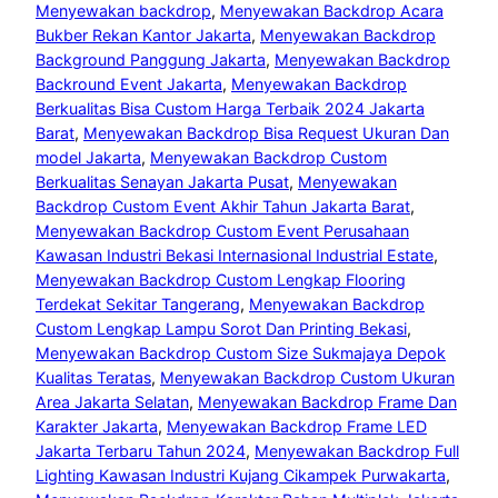
Menyewakan backdrop
, 
Menyewakan Backdrop Acara
Bukber Rekan Kantor Jakarta
, 
Menyewakan Backdrop
Background Panggung Jakarta
, 
Menyewakan Backdrop
Backround Event Jakarta
, 
Menyewakan Backdrop
Berkualitas Bisa Custom Harga Terbaik 2024 Jakarta
Barat
, 
Menyewakan Backdrop Bisa Request Ukuran Dan
model Jakarta
, 
Menyewakan Backdrop Custom
Berkualitas Senayan Jakarta Pusat
, 
Menyewakan
Backdrop Custom Event Akhir Tahun Jakarta Barat
, 
Menyewakan Backdrop Custom Event Perusahaan
Kawasan Industri Bekasi Internasional Industrial Estate
, 
Menyewakan Backdrop Custom Lengkap Flooring
Terdekat Sekitar Tangerang
, 
Menyewakan Backdrop
Custom Lengkap Lampu Sorot Dan Printing Bekasi
, 
Menyewakan Backdrop Custom Size Sukmajaya Depok
Kualitas Teratas
, 
Menyewakan Backdrop Custom Ukuran
Area Jakarta Selatan
, 
Menyewakan Backdrop Frame Dan
Karakter Jakarta
, 
Menyewakan Backdrop Frame LED
Jakarta Terbaru Tahun 2024
, 
Menyewakan Backdrop Full
Lighting Kawasan Industri Kujang Cikampek Purwakarta
, 