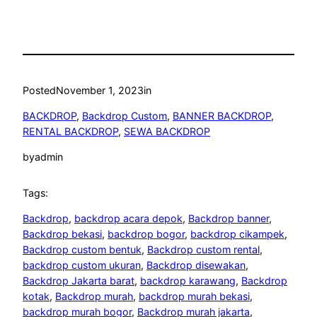
Posted
November 1, 2023
in
BACKDROP
, 
Backdrop Custom
, 
BANNER BACKDROP
, 
RENTAL BACKDROP
, 
SEWA BACKDROP
by
admin
Tags:
Backdrop
, 
backdrop acara depok
, 
Backdrop banner
, 
Backdrop bekasi
, 
backdrop bogor
, 
backdrop cikampek
, 
Backdrop custom bentuk
, 
Backdrop custom rental
, 
backdrop custom ukuran
, 
Backdrop disewakan
, 
Backdrop Jakarta barat
, 
backdrop karawang
, 
Backdrop
kotak
, 
Backdrop murah
, 
backdrop murah bekasi
, 
backdrop murah bogor
, 
Backdrop murah jakarta
, 