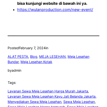
bisa kunjungi website di bawah ini ya.
https://wulanproduction.com/new-event/
Posted
February 7, 2024
in
ALAT PESTA
, 
Blog
, 
MEJA LESEHAN
, 
Meja Lesehan
Bundar
, 
Meja Lesehan Kotak
by
admin
Tags:
Layanan Sewa Meja Lesehan Harga Murah Jakarta
, 
Layanan Sewa Meja Lesehan Kayu Jati Belanda Jakarta
, 
Menyediakan Sewa Meja Lesehan
, 
Sewa Meja Lesehan
, 
Sewa Meja Lesehan Harga termurah
, 
Sewa Meja Lesehan