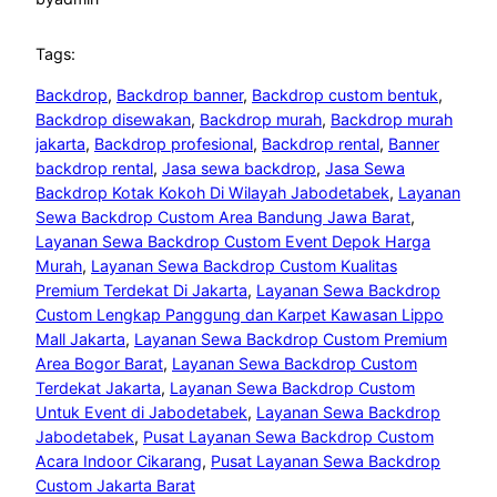
Tags:
Backdrop
, 
Backdrop banner
, 
Backdrop custom bentuk
, 
Backdrop disewakan
, 
Backdrop murah
, 
Backdrop murah
jakarta
, 
Backdrop profesional
, 
Backdrop rental
, 
Banner
backdrop rental
, 
Jasa sewa backdrop
, 
Jasa Sewa
Backdrop Kotak Kokoh Di Wilayah Jabodetabek
, 
Layanan
Sewa Backdrop Custom Area Bandung Jawa Barat
, 
Layanan Sewa Backdrop Custom Event Depok Harga
Murah
, 
Layanan Sewa Backdrop Custom Kualitas
Premium Terdekat Di Jakarta
, 
Layanan Sewa Backdrop
Custom Lengkap Panggung dan Karpet Kawasan Lippo
Mall Jakarta
, 
Layanan Sewa Backdrop Custom Premium
Area Bogor Barat
, 
Layanan Sewa Backdrop Custom
Terdekat Jakarta
, 
Layanan Sewa Backdrop Custom
Untuk Event di Jabodetabek
, 
Layanan Sewa Backdrop
Jabodetabek
, 
Pusat Layanan Sewa Backdrop Custom
Acara Indoor Cikarang
, 
Pusat Layanan Sewa Backdrop
Custom Jakarta Barat