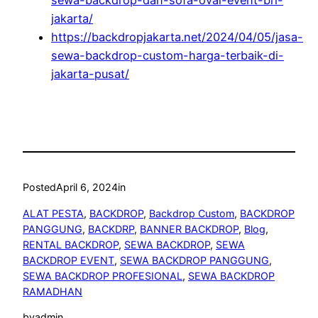
jakarta/
https://backdropjakarta.net/2024/04/05/jasa-
sewa-backdrop-custom-harga-terbaik-di-
jakarta-pusat/
Posted
April 6, 2024
in
ALAT PESTA
, 
BACKDROP
, 
Backdrop Custom
, 
BACKDROP
PANGGUNG
, 
BACKDRP
, 
BANNER BACKDROP
, 
Blog
, 
RENTAL BACKDROP
, 
SEWA BACKDROP
, 
SEWA
BACKDROP EVENT
, 
SEWA BACKDROP PANGGUNG
, 
SEWA BACKDROP PROFESIONAL
, 
SEWA BACKDROP
RAMADHAN
by
admin