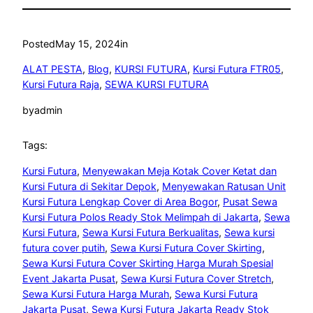
Posted
May 15, 2024
in
ALAT PESTA
, 
Blog
, 
KURSI FUTURA
, 
Kursi Futura FTR05
, 
Kursi Futura Raja
, 
SEWA KURSI FUTURA
by
admin
Tags:
Kursi Futura
, 
Menyewakan Meja Kotak Cover Ketat dan
Kursi Futura di Sekitar Depok
, 
Menyewakan Ratusan Unit
Kursi Futura Lengkap Cover di Area Bogor
, 
Pusat Sewa
Kursi Futura Polos Ready Stok Melimpah di Jakarta
, 
Sewa
Kursi Futura
, 
Sewa Kursi Futura Berkualitas
, 
Sewa kursi
futura cover putih
, 
Sewa Kursi Futura Cover Skirting
, 
Sewa Kursi Futura Cover Skirting Harga Murah Spesial
Event Jakarta Pusat
, 
Sewa Kursi Futura Cover Stretch
, 
Sewa Kursi Futura Harga Murah
, 
Sewa Kursi Futura
Jakarta Pusat
, 
Sewa Kursi Futura Jakarta Ready Stok