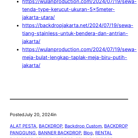
https://wulanproduction.com/2024/07/19/sewa-
tenda-type-kerucut-ukuran-5x5meter-
jakarta-utara/
https://backdropjakarta.net/2024/07/19/sewa-
tiang-stainless-untuk-bendera-dan-antrian-
jakarta/
https://wulanproduction.com/2024/07/19/sewa-
meja-bulat-lengkap-taplak-meja-biru-putih-
jakarta/
Posted
July 20, 2024
in
ALAT PESTA
, 
BACKDROP
, 
Backdrop Custom
, 
BACKDROP
PANGGUNG
, 
BANNER BACKDROP
, 
Blog
, 
RENTAL