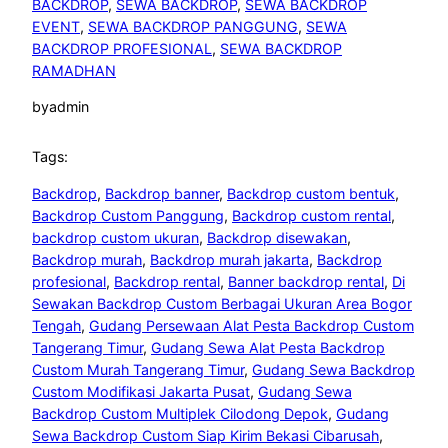
BACKDROP
, 
SEWA BACKDROP
, 
SEWA BACKDROP
EVENT
, 
SEWA BACKDROP PANGGUNG
, 
SEWA
BACKDROP PROFESIONAL
, 
SEWA BACKDROP
RAMADHAN
by
admin
Tags:
Backdrop
, 
Backdrop banner
, 
Backdrop custom bentuk
, 
Backdrop Custom Panggung
, 
Backdrop custom rental
, 
backdrop custom ukuran
, 
Backdrop disewakan
, 
Backdrop murah
, 
Backdrop murah jakarta
, 
Backdrop
profesional
, 
Backdrop rental
, 
Banner backdrop rental
, 
Di
Sewakan Backdrop Custom Berbagai Ukuran Area Bogor
Tengah
, 
Gudang Persewaan Alat Pesta Backdrop Custom
Tangerang Timur
, 
Gudang Sewa Alat Pesta Backdrop
Custom Murah Tangerang Timur
, 
Gudang Sewa Backdrop
Custom Modifikasi Jakarta Pusat
, 
Gudang Sewa
Backdrop Custom Multiplek Cilodong Depok
, 
Gudang
Sewa Backdrop Custom Siap Kirim Bekasi Cibarusah
, 