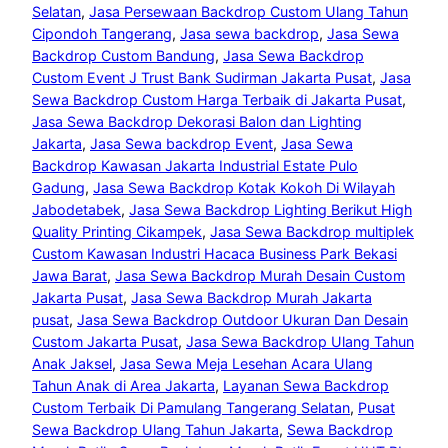
Selatan
, 
Jasa Persewaan Backdrop Custom Ulang Tahun
Cipondoh Tangerang
, 
Jasa sewa backdrop
, 
Jasa Sewa
Backdrop Custom Bandung
, 
Jasa Sewa Backdrop
Custom Event J Trust Bank Sudirman Jakarta Pusat
, 
Jasa
Sewa Backdrop Custom Harga Terbaik di Jakarta Pusat
, 
Jasa Sewa Backdrop Dekorasi Balon dan Lighting
Jakarta
, 
Jasa Sewa backdrop Event
, 
Jasa Sewa
Backdrop Kawasan Jakarta Industrial Estate Pulo
Gadung
, 
Jasa Sewa Backdrop Kotak Kokoh Di Wilayah
Jabodetabek
, 
Jasa Sewa Backdrop Lighting Berikut High
Quality Printing Cikampek
, 
Jasa Sewa Backdrop multiplek
Custom Kawasan Industri Hacaca Business Park Bekasi
Jawa Barat
, 
Jasa Sewa Backdrop Murah Desain Custom
Jakarta Pusat
, 
Jasa Sewa Backdrop Murah Jakarta
pusat
, 
Jasa Sewa Backdrop Outdoor Ukuran Dan Desain
Custom Jakarta Pusat
, 
Jasa Sewa Backdrop Ulang Tahun
Anak Jaksel
, 
Jasa Sewa Meja Lesehan Acara Ulang
Tahun Anak di Area Jakarta
, 
Layanan Sewa Backdrop
Custom Terbaik Di Pamulang Tangerang Selatan
, 
Pusat
Sewa Backdrop Ulang Tahun Jakarta
, 
Sewa Backdrop