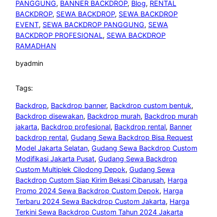
PANGGUNG
, 
BANNER BACKDROP
, 
Blog
, 
RENTAL
BACKDROP
, 
SEWA BACKDROP
, 
SEWA BACKDROP
EVENT
, 
SEWA BACKDROP PANGGUNG
, 
SEWA
BACKDROP PROFESIONAL
, 
SEWA BACKDROP
RAMADHAN
by
admin
Tags:
Backdrop
, 
Backdrop banner
, 
Backdrop custom bentuk
, 
Backdrop disewakan
, 
Backdrop murah
, 
Backdrop murah
jakarta
, 
Backdrop profesional
, 
Backdrop rental
, 
Banner
backdrop rental
, 
Gudang Sewa Backdrop Bisa Request
Model Jakarta Selatan
, 
Gudang Sewa Backdrop Custom
Modifikasi Jakarta Pusat
, 
Gudang Sewa Backdrop
Custom Multiplek Cilodong Depok
, 
Gudang Sewa
Backdrop Custom Siap Kirim Bekasi Cibarusah
, 
Harga
Promo 2024 Sewa Backdrop Custom Depok
, 
Harga
Terbaru 2024 Sewa Backdrop Custom Jakarta
, 
Harga
Terkini Sewa Backdrop Custom Tahun 2024 Jakarta