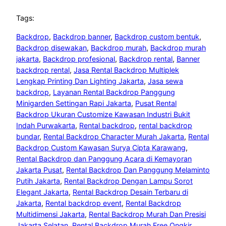
Tags:
Backdrop
, 
Backdrop banner
, 
Backdrop custom bentuk
, 
Backdrop disewakan
, 
Backdrop murah
, 
Backdrop murah
jakarta
, 
Backdrop profesional
, 
Backdrop rental
, 
Banner
backdrop rental
, 
Jasa Rental Backdrop Multiplek
Lengkap Printing Dan Lighting Jakarta
, 
Jasa sewa
backdrop
, 
Layanan Rental Backdrop Panggung
Minigarden Settingan Rapi Jakarta
, 
Pusat Rental
Backdrop Ukuran Customize Kawasan Industri Bukit
Indah Purwakarta
, 
Rental backdrop
, 
rental backdrop
bundar
, 
Rental Backdrop Character Murah Jakarta
, 
Rental
Backdrop Custom Kawasan Surya Cipta Karawang
, 
Rental Backdrop dan Panggung Acara di Kemayoran
Jakarta Pusat
, 
Rental Backdrop Dan Panggung Melaminto
Putih Jakarta
, 
Rental Backdrop Dengan Lampu Sorot
Elegant Jakarta
, 
Rental Backdrop Desain Terbaru di
Jakarta
, 
Rental backdrop event
, 
Rental Backdrop
Multidimensi Jakarta
, 
Rental Backdrop Murah Dan Presisi
Jakarta Selatan
, 
Rental Backdrop Murah Free Ongkir