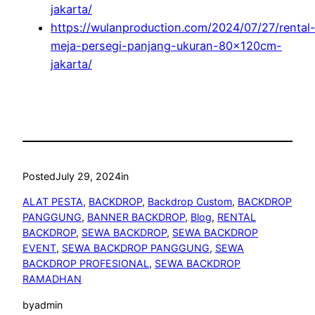
jakarta/
https://wulanproduction.com/2024/07/27/rental
meja-persegi-panjang-ukuran-80x120cm-
jakarta/
Posted
July 29, 2024
in
ALAT PESTA
, 
BACKDROP
, 
Backdrop Custom
, 
BACKDROP
PANGGUNG
, 
BANNER BACKDROP
, 
Blog
, 
RENTAL
BACKDROP
, 
SEWA BACKDROP
, 
SEWA BACKDROP
EVENT
, 
SEWA BACKDROP PANGGUNG
, 
SEWA
BACKDROP PROFESIONAL
, 
SEWA BACKDROP
RAMADHAN
by
admin