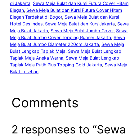
di Jakarta
, 
Sewa Meja Bulat dan Kursi Futura Cover Hitam
Elegan
, 
Sewa Meja Bulat dan Kursi Futura Cover Hitam
Elegan Terdekat di Bogor
, 
Sewa Meja Bulat dan Kursi
Hotel Des Indes
, 
Sewa Meja Bulat dan KursiJakarta
, 
Sewa
Meja Bulat Jakarta
, 
Sewa Meja Bulat Jumbo Cover
, 
Sewa
Meja Bulat Jumbo Cover Topping Runner Jakarta
, 
Sewa
Meja Bulat Jumbo Diameter 220cm Jakarta
, 
Sewa Meja
Bulat Lengkap Taplak Meja
, 
Sewa Meja Bulat Lengkap
Taplak Meja Aneka Warna
, 
Sewa Meja Bulat Lengkap
Taplak Meja Putih Plus Topping Gold Jakarta
, 
Sewa Meja
Bulat Lesehan
Comments
2 responses to “Sewa