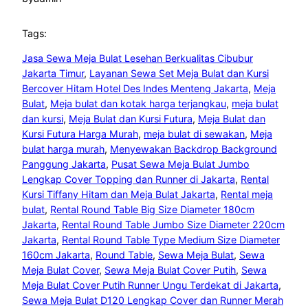
Tags:
Jasa Sewa Meja Bulat Lesehan Berkualitas Cibubur
Jakarta Timur
, 
Layanan Sewa Set Meja Bulat dan Kursi
Bercover Hitam Hotel Des Indes Menteng Jakarta
, 
Meja
Bulat
, 
Meja bulat dan kotak harga terjangkau
, 
meja bulat
dan kursi
, 
Meja Bulat dan Kursi Futura
, 
Meja Bulat dan
Kursi Futura Harga Murah
, 
meja bulat di sewakan
, 
Meja
bulat harga murah
, 
Menyewakan Backdrop Background
Panggung Jakarta
, 
Pusat Sewa Meja Bulat Jumbo
Lengkap Cover Topping dan Runner di Jakarta
, 
Rental
Kursi Tiffany Hitam dan Meja Bulat Jakarta
, 
Rental meja
bulat
, 
Rental Round Table Big Size Diameter 180cm
Jakarta
, 
Rental Round Table Jumbo Size Diameter 220cm
Jakarta
, 
Rental Round Table Type Medium Size Diameter
160cm Jakarta
, 
Round Table
, 
Sewa Meja Bulat
, 
Sewa
Meja Bulat Cover
, 
Sewa Meja Bulat Cover Putih
, 
Sewa
Meja Bulat Cover Putih Runner Ungu Terdekat di Jakarta
, 
Sewa Meja Bulat D120 Lengkap Cover dan Runner Merah