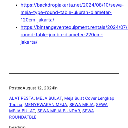
https://backdropjakarta.net/2024/08/10/sewa-
meja-type-round-table-ukuran-diameter-
120cm-jakarta/
https://bintangeventequipment.rentals/2024/07
round-table-jumbo-diameter-220cm-
jakarta/
Posted
August 12, 2024
in
ALAT PESTA
, 
MEJA BULAT
, 
Meja Bulat Cover Lengkap
Toping
, 
MENYEWAKAN MEJA
, 
SEWA MEJA
, 
SEWA
MEJA BULAT
, 
SEWA MEJA BUNDAR
, 
SEWA
ROUNDATBLE
by
admin