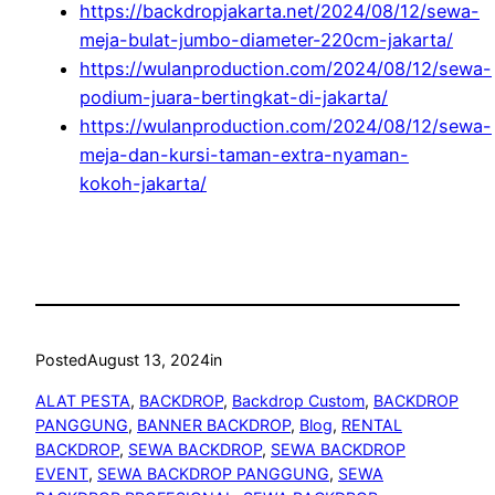
https://backdropjakarta.net/2024/08/12/sewa-
meja-bulat-jumbo-diameter-220cm-jakarta/
https://wulanproduction.com/2024/08/12/sewa-
podium-juara-bertingkat-di-jakarta/
https://wulanproduction.com/2024/08/12/sewa-
meja-dan-kursi-taman-extra-nyaman-
kokoh-jakarta/
Posted
August 13, 2024
in
ALAT PESTA
, 
BACKDROP
, 
Backdrop Custom
, 
BACKDROP
PANGGUNG
, 
BANNER BACKDROP
, 
Blog
, 
RENTAL
BACKDROP
, 
SEWA BACKDROP
, 
SEWA BACKDROP
EVENT
, 
SEWA BACKDROP PANGGUNG
, 
SEWA