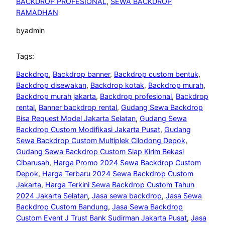
BACKDROP PROFESIONAL
, 
SEWA BACKDROP
RAMADHAN
by
admin
Tags:
Backdrop
, 
Backdrop banner
, 
Backdrop custom bentuk
, 
Backdrop disewakan
, 
Backdrop kotak
, 
Backdrop murah
, 
Backdrop murah jakarta
, 
Backdrop profesional
, 
Backdrop
rental
, 
Banner backdrop rental
, 
Gudang Sewa Backdrop
Bisa Request Model Jakarta Selatan
, 
Gudang Sewa
Backdrop Custom Modifikasi Jakarta Pusat
, 
Gudang
Sewa Backdrop Custom Multiplek Cilodong Depok
, 
Gudang Sewa Backdrop Custom Siap Kirim Bekasi
Cibarusah
, 
Harga Promo 2024 Sewa Backdrop Custom
Depok
, 
Harga Terbaru 2024 Sewa Backdrop Custom
Jakarta
, 
Harga Terkini Sewa Backdrop Custom Tahun
2024 Jakarta Selatan
, 
Jasa sewa backdrop
, 
Jasa Sewa
Backdrop Custom Bandung
, 
Jasa Sewa Backdrop
Custom Event J Trust Bank Sudirman Jakarta Pusat
, 
Jasa