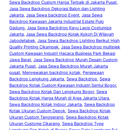
Sewa Backdrop Custom Harga Terbaik di Jakarta Pusat
, 
Jasa Sewa Backdrop Dekorasi Balon dan Lighting
Jakarta
, 
Jasa Sewa backdrop Event
, 
Jasa Sewa
Backdrop Kawasan Jakarta Industrial Estate Pulo
Gadung
, 
Jasa Sewa Backdrop Kayu Lapis Costumize
Jakarta
, 
Jasa Sewa Backdrop Kotak Kokoh Di Wilayah
Jabodetabek
, 
Jasa Sewa Backdrop Lighting Berikut High
Quality Printing Cikampek
, 
Jasa Sewa Backdrop multiplek
Custom Kawasan Industri Hacaca Business Park Bekasi
Jawa Barat
, 
Jasa Sewa Backdrop Murah Desain Custom
Jakarta Pusat
, 
Jasa Sewa Backdrop Murah Jakarta
pusat
, 
Menyewakan backdrop kotak
, 
Persewaan
Backdrop Lengkung Jakarta
, 
Sewa Backdrop
, 
Sewa
Backdrop Kotak Custom Kawasan Industri Sentul Bogor
, 
Sewa Backdrop Kotak Dan Lengkung Bogor
, 
Sewa
Backdrop Kotak Harga Murah di Area Jakarta Utara
, 
Sewa Backdrop Kotak Indoor Jakarta
, 
Sewa Backdrop
Kotak Ukuran Custom Depok
, 
Sewa Backdrop Kotak
Ukuran Custom Tanggerang
, 
Sewa Backdrop Kotak
Ukuran Custome Cikarang
, 
Sewa Backdrop Type
Lengkung Dan Kotak di Bogor
, 
Sewa Gate Lengkung Ful