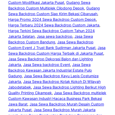
Custom Modifikasi Jakarta Pusat
, 
Gudang Sewa
Backdrop Custom Multiplek Cilodong Depok
, 
Gudang
Sewa Backdrop Custom Siap Kirim Bekasi Cibarusah
, 
Harga Promo 2024 Sewa Backdrop Custom Depok
, 
Harga Terbaru 2024 Sewa Backdrop Custom Jakarta
, 
Harga Terkini Sewa Backdrop Custom Tahun 2024
Jakarta Selatan
, 
Jasa sewa backdrop
, 
Jasa Sewa
Backdrop Custom Bandung
, 
Jasa Sewa Backdrop
Custom Event J Trust Bank Sudirman Jakarta Pusat
, 
Jasa
Sewa Backdrop Custom Harga Terbaik di Jakarta Pusat
, 
Jasa Sewa Backdrop Dekorasi Balon dan Lighting
Jakarta
, 
Jasa Sewa backdrop Event
, 
Jasa Sewa
Backdrop Kawasan Jakarta Industrial Estate Pulo
Gadung
, 
Jasa Sewa Backdrop Kayu Lapis Costumize
Jakarta
, 
Jasa Sewa Backdrop Kotak Kokoh Di Wilayah
Jabodetabek
, 
Jasa Sewa Backdrop Lighting Berikut High
Quality Printing Cikampek
, 
Jasa Sewa Backdrop multiplek
Custom Kawasan Industri Hacaca Business Park Bekasi
Jawa Barat
, 
Jasa Sewa Backdrop Murah Desain Custom
Jakarta Pusat
, 
Jasa Sewa Backdrop Murah Jakarta