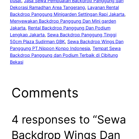
pusat
, 
Jasa Sewa Pembuatan Backdrop Panggung dan
Dekorasi Ramadhan Area Tangerang
, 
Layanan Rental
Backdrop Panggung Minigarden Settingan Rapi Jakarta
, 
Menyewakan Backdrop Panggung Dan Mini garden
Jakarta
, 
Rental Backdrop Panggung Dan Podium
Lengkap Jakarta
, 
Sewa Backdrop Panggung Tinggi
50cm Plaza Sudirman GBK
, 
Sewa Backdrop Wings Dan
Panggung PT.Nippon Konpo Indonesia
, 
Tempat Sewa
Backdrop Panggung dan Podium Terbaik di Cibitung
Bekasi
Comments
4 responses to “Sewa
Backdrop Wings Dan