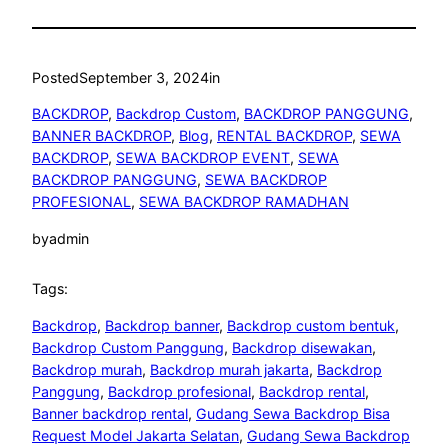
Posted
September 3, 2024
in
BACKDROP
, 
Backdrop Custom
, 
BACKDROP PANGGUNG
, 
BANNER BACKDROP
, 
Blog
, 
RENTAL BACKDROP
, 
SEWA
BACKDROP
, 
SEWA BACKDROP EVENT
, 
SEWA
BACKDROP PANGGUNG
, 
SEWA BACKDROP
PROFESIONAL
, 
SEWA BACKDROP RAMADHAN
by
admin
Tags:
Backdrop
, 
Backdrop banner
, 
Backdrop custom bentuk
, 
Backdrop Custom Panggung
, 
Backdrop disewakan
, 
Backdrop murah
, 
Backdrop murah jakarta
, 
Backdrop
Panggung
, 
Backdrop profesional
, 
Backdrop rental
, 
Banner backdrop rental
, 
Gudang Sewa Backdrop Bisa
Request Model Jakarta Selatan
, 
Gudang Sewa Backdrop