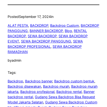
Posted
September 17, 2024
in
ALAT PESTA
, 
BACKDROP
, 
Backdrop Custom
, 
BACKDROP
PANGGUNG
, 
BANNER BACKDROP
, 
Blog
, 
RENTAL
BACKDROP
, 
SEWA BACKDROP
, 
SEWA BACKDROP
EVENT
, 
SEWA BACKDROP PANGGUNG
, 
SEWA
BACKDROP PROFESIONAL
, 
SEWA BACKDROP
RAMADHAN
by
admin
Tags:
Backdrop
, 
Backdrop banner
, 
Backdrop custom bentuk
, 
Backdrop disewakan
, 
Backdrop murah
, 
Backdrop murah
jakarta
, 
Backdrop profesional
, 
Backdrop rental
, 
Banner
backdrop rental
, 
Gudang Sewa Backdrop Bisa Request
Model Jakarta Selatan
, 
Gudang Sewa Backdrop Custom