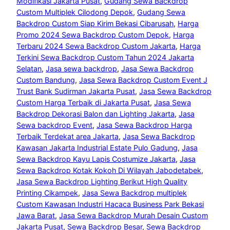
Modifikasi Jakarta Pusat
, 
Gudang Sewa Backdrop
Custom Multiplek Cilodong Depok
, 
Gudang Sewa
Backdrop Custom Siap Kirim Bekasi Cibarusah
, 
Harga
Promo 2024 Sewa Backdrop Custom Depok
, 
Harga
Terbaru 2024 Sewa Backdrop Custom Jakarta
, 
Harga
Terkini Sewa Backdrop Custom Tahun 2024 Jakarta
Selatan
, 
Jasa sewa backdrop
, 
Jasa Sewa Backdrop
Custom Bandung
, 
Jasa Sewa Backdrop Custom Event J
Trust Bank Sudirman Jakarta Pusat
, 
Jasa Sewa Backdrop
Custom Harga Terbaik di Jakarta Pusat
, 
Jasa Sewa
Backdrop Dekorasi Balon dan Lighting Jakarta
, 
Jasa
Sewa backdrop Event
, 
Jasa Sewa Backdrop Harga
Terbaik Terdekat area Jakarta
, 
Jasa Sewa Backdrop
Kawasan Jakarta Industrial Estate Pulo Gadung
, 
Jasa
Sewa Backdrop Kayu Lapis Costumize Jakarta
, 
Jasa
Sewa Backdrop Kotak Kokoh Di Wilayah Jabodetabek
, 
Jasa Sewa Backdrop Lighting Berikut High Quality
Printing Cikampek
, 
Jasa Sewa Backdrop multiplek
Custom Kawasan Industri Hacaca Business Park Bekasi
Jawa Barat
, 
Jasa Sewa Backdrop Murah Desain Custom
Jakarta Pusat
, 
Sewa Backdrop Besar
, 
Sewa Backdrop