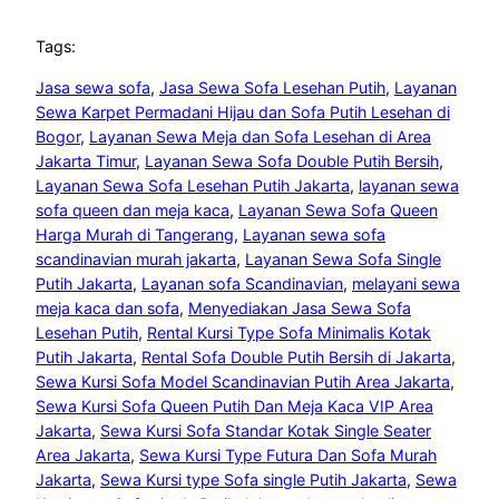
Tags:
Jasa sewa sofa
, 
Jasa Sewa Sofa Lesehan Putih
, 
Layanan
Sewa Karpet Permadani Hijau dan Sofa Putih Lesehan di
Bogor
, 
Layanan Sewa Meja dan Sofa Lesehan di Area
Jakarta Timur
, 
Layanan Sewa Sofa Double Putih Bersih
, 
Layanan Sewa Sofa Lesehan Putih Jakarta
, 
layanan sewa
sofa queen dan meja kaca
, 
Layanan Sewa Sofa Queen
Harga Murah di Tangerang
, 
Layanan sewa sofa
scandinavian murah jakarta
, 
Layanan Sewa Sofa Single
Putih Jakarta
, 
Layanan sofa Scandinavian
, 
melayani sewa
meja kaca dan sofa
, 
Menyediakan Jasa Sewa Sofa
Lesehan Putih
, 
Rental Kursi Type Sofa Minimalis Kotak
Putih Jakarta
, 
Rental Sofa Double Putih Bersih di Jakarta
, 
Sewa Kursi Sofa Model Scandinavian Putih Area Jakarta
, 
Sewa Kursi Sofa Queen Putih Dan Meja Kaca VIP Area
Jakarta
, 
Sewa Kursi Sofa Standar Kotak Single Seater
Area Jakarta
, 
Sewa Kursi Type Futura Dan Sofa Murah
Jakarta
, 
Sewa Kursi type Sofa single Putih Jakarta
, 
Sewa