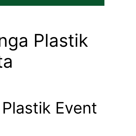
ga Plastik
ta
lastik Event