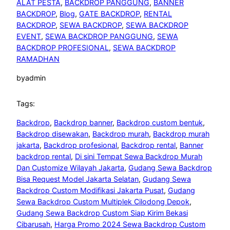
ALAT PESTA
, 
BACKDROP PANGGUNG
, 
BANNER
BACKDROP
, 
Blog
, 
GATE BACKDROP
, 
RENTAL
BACKDROP
, 
SEWA BACKDROP
, 
SEWA BACKDROP
EVENT
, 
SEWA BACKDROP PANGGUNG
, 
SEWA
BACKDROP PROFESIONAL
, 
SEWA BACKDROP
RAMADHAN
by
admin
Tags:
Backdrop
, 
Backdrop banner
, 
Backdrop custom bentuk
, 
Backdrop disewakan
, 
Backdrop murah
, 
Backdrop murah
jakarta
, 
Backdrop profesional
, 
Backdrop rental
, 
Banner
backdrop rental
, 
Di sini Tempat Sewa Backdrop Murah
Dan Customize Wilayah Jakarta
, 
Gudang Sewa Backdrop
Bisa Request Model Jakarta Selatan
, 
Gudang Sewa
Backdrop Custom Modifikasi Jakarta Pusat
, 
Gudang
Sewa Backdrop Custom Multiplek Cilodong Depok
, 
Gudang Sewa Backdrop Custom Siap Kirim Bekasi
Cibarusah
, 
Harga Promo 2024 Sewa Backdrop Custom