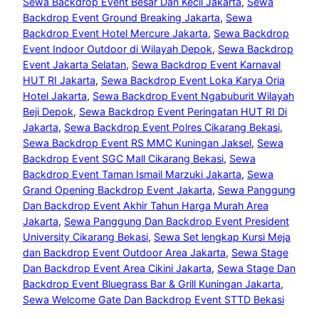
Sewa Backdrop Event Besar Dan Kecil Jakarta
, 
Sewa
Backdrop Event Ground Breaking Jakarta
, 
Sewa
Backdrop Event Hotel Mercure Jakarta
, 
Sewa Backdrop
Event Indoor Outdoor di Wilayah Depok
, 
Sewa Backdrop
Event Jakarta Selatan
, 
Sewa Backdrop Event Karnaval
HUT RI Jakarta
, 
Sewa Backdrop Event Loka Karya Oria
Hotel Jakarta
, 
Sewa Backdrop Event Ngabuburit Wilayah
Beji Depok
, 
Sewa Backdrop Event Peringatan HUT RI Di
Jakarta
, 
Sewa Backdrop Event Polres Cikarang Bekasi
, 
Sewa Backdrop Event RS MMC Kuningan Jaksel
, 
Sewa
Backdrop Event SGC Mall Cikarang Bekasi
, 
Sewa
Backdrop Event Taman Ismail Marzuki Jakarta
, 
Sewa
Grand Opening Backdrop Event Jakarta
, 
Sewa Panggung
Dan Backdrop Event Akhir Tahun Harga Murah Area
Jakarta
, 
Sewa Panggung Dan Backdrop Event President
University Cikarang Bekasi
, 
Sewa Set lengkap Kursi Meja
dan Backdrop Event Outdoor Area Jakarta
, 
Sewa Stage
Dan Backdrop Event Area Cikini Jakarta
, 
Sewa Stage Dan
Backdrop Event Bluegrass Bar & Grill Kuningan Jakarta
, 
Sewa Welcome Gate Dan Backdrop Event STTD Bekasi