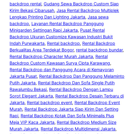
backdrop rental
, 
Gudang Sewa Backdrop Custom Siap
Kirim Bekasi Cibarusah
, 
Jasa Rental Backdrop Multiplek
Lengkap Printing Dan Lighting Jakarta
, 
Jasa sewa
backdrop
, 
Layanan Rental Backdrop Panggung
Minigarden Settingan Rapi Jakarta
, 
Pusat Rental
Backdrop Ukuran Customize Kawasan Industri Bukit
Indah Purwakarta
, 
Rental backdrop
, 
Rental Backdrop
Berkualitas Area Terdekat Bogor
, 
rental backdrop bundar
, 
Rental Backdrop Character Murah Jakarta
, 
Rental
Backdrop Custom Kawasan Surya Cipta Karawang
, 
Rental Backdrop dan Panggung Acara di Kemayoran
Jakarta Pusat
, 
Rental Backdrop Dan Panggung Melaminto
Putih Jakarta
, 
Rental Backdrop Dan Sofa Single Putih
Rawalumbu Bekasi
, 
Rental Backdrop Dengan Lampu
Sorot Elegant Jakarta
, 
Rental Backdrop Desain Terbaru di
Jakarta
, 
Rental backdrop event
, 
Rental Backdrop Event
Murah
, 
Rental Backdrop Jakarta Siap Kirim Dan Setting
Rapi
, 
Rental Backdrop Kotak Dan Sofa Minimalis Plus
Meja VIP Kaca Jakarta
, 
Rental Backdrop Medium Size
Murah Jakarta
, 
Rental Backdrop Multidimensi Jakarta
, 