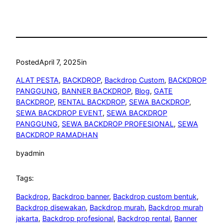
Posted
April 7, 2025
in
ALAT PESTA
, 
BACKDROP
, 
Backdrop Custom
, 
BACKDROP
PANGGUNG
, 
BANNER BACKDROP
, 
Blog
, 
GATE
BACKDROP
, 
RENTAL BACKDROP
, 
SEWA BACKDROP
, 
SEWA BACKDROP EVENT
, 
SEWA BACKDROP
PANGGUNG
, 
SEWA BACKDROP PROFESIONAL
, 
SEWA
BACKDROP RAMADHAN
by
admin
Tags:
Backdrop
, 
Backdrop banner
, 
Backdrop custom bentuk
, 
Backdrop disewakan
, 
Backdrop murah
, 
Backdrop murah
jakarta
, 
Backdrop profesional
, 
Backdrop rental
, 
Banner