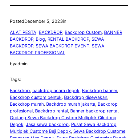
Posted
December 5, 2023
in
ALAT PESTA
, 
BACKDROP
, 
Backdrop Custom
, 
BANNER
BACKDROP
, 
Blog
, 
RENTAL BACKDROP
, 
SEWA
BACKDROP
, 
SEWA BACKDROP EVENT
, 
SEWA
BACKDROP PROFESIONAL
by
admin
Tags:
Backdrop
, 
backdrop acara depok
, 
Backdrop banner
, 
Backdrop custom bentuk
, 
Backdrop disewakan
, 
Backdrop murah
, 
Backdrop murah jakarta
, 
Backdrop
profesional
, 
Backdrop rental
, 
Banner backdrop rental
, 
Gudang Sewa Backdrop Custom Multiplek Cilodong
Depok
, 
Jasa sewa backdrop
, 
Pusat Sewa Backdrop
Multiplek Custome Beji Depok
, 
Sewa Backdrop Custome
Pancoran Mas Depok
, 
Sewa Backdrop Customize Depok
, 