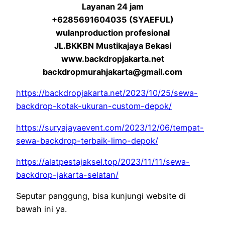
Layanan 24 jam
+6285691604035 (SYAEFUL)
wulanproduction profesional
JL.BKKBN Mustikajaya Bekasi
www.backdropjakarta.net
backdropmurahjakarta@gmail.com
https://backdropjakarta.net/2023/10/25/sewa-
backdrop-kotak-ukuran-custom-depok/
https://suryajayaevent.com/2023/12/06/tempat-
sewa-backdrop-terbaik-limo-depok/
https://alatpestajaksel.top/2023/11/11/sewa-
backdrop-jakarta-selatan/
Seputar panggung, bisa kunjungi website di
bawah ini ya.