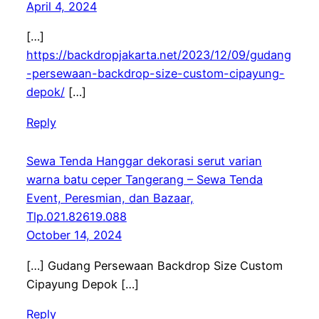
April 4, 2024
[…]
https://backdropjakarta.net/2023/12/09/gudang
-persewaan-backdrop-size-custom-cipayung-
depok/
[…]
Reply
Sewa Tenda Hanggar dekorasi serut varian
warna batu ceper Tangerang – Sewa Tenda
Event, Peresmian, dan Bazaar,
Tlp.021.82619.088
October 14, 2024
[…] Gudang Persewaan Backdrop Size Custom
Cipayung Depok […]
Reply