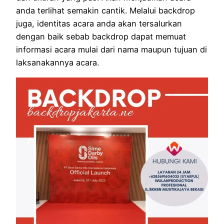
anda terlihat semakin cantik. Melalui backdrop
juga, identitas acara anda akan tersalurkan
dengan baik sebab backdrop dapat memuat
informasi acara mulai dari nama maupun tujuan di
laksanakannya acara.