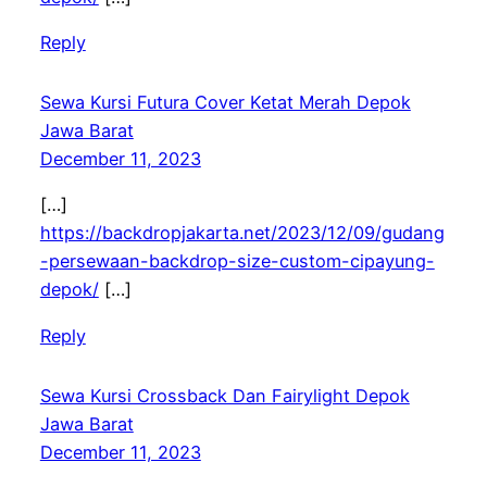
Reply
Sewa Kursi Futura Cover Ketat Merah Depok
Jawa Barat
December 11, 2023
[…]
https://backdropjakarta.net/2023/12/09/gudang
-persewaan-backdrop-size-custom-cipayung-
depok/
[…]
Reply
Sewa Kursi Crossback Dan Fairylight Depok
Jawa Barat
December 11, 2023