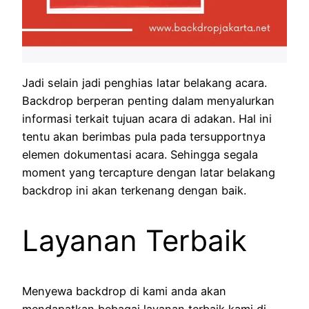
Jadi selain jadi penghias latar belakang acara.
Backdrop berperan penting dalam menyalurkan
informasi terkait tujuan acara di adakan. Hal ini
tentu akan berimbas pula pada tersupportnya
elemen dokumentasi acara. Sehingga segala
moment yang tercapture dengan latar belakang
backdrop ini akan terkenang dengan baik.
Layanan Terbaik
Menyewa backdrop di kami anda akan
mendapatkan bebagai layanan terbaik kami di