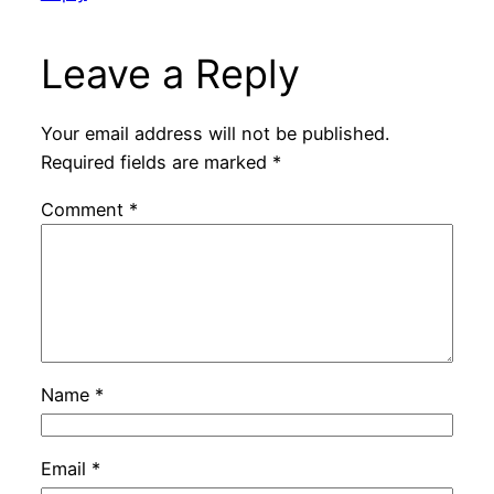
Leave a Reply
Your email address will not be published.
Required fields are marked
*
Comment
*
Name
*
Email
*