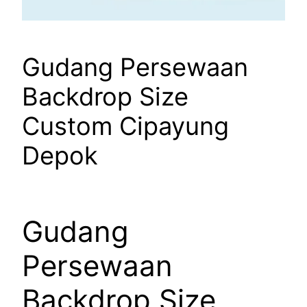
Gudang Persewaan
Backdrop Size
Custom Cipayung
Depok
Gudang
Persewaan
Backdrop Size