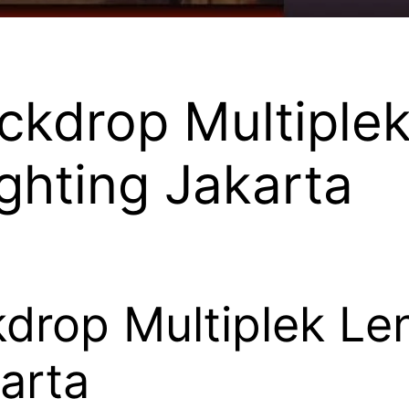
ackdrop Multiple
ighting Jakarta
drop Multiplek Le
arta