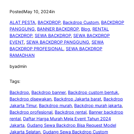
Posted
May 10, 2024
in
ALAT PESTA
, 
BACKDROP
, 
Backdrop Custom
, 
BACKDROP
PANGGUNG
, 
BANNER BACKDROP
, 
Blog
, 
RENTAL
BACKDROP
, 
SEWA BACKDROP
, 
SEWA BACKDROP
EVENT
, 
SEWA BACKDROP PANGGUNG
, 
SEWA
BACKDROP PROFESIONAL
, 
SEWA BACKDROP
RAMADHAN
by
admin
Tags:
Backdrop
, 
Backdrop banner
, 
Backdrop custom bentuk
, 
Backdrop disewakan
, 
Backdrop Jakarta barat
, 
Backdrop
Jakarta Timur
, 
Backdrop murah
, 
Backdrop murah jakarta
, 
Backdrop profesional
, 
Backdrop rental
, 
Banner backdrop
rental
, 
Daftar Harga Murah Meja Event Tahun 2024
Jakarta
, 
Gudang Sewa Backdrop Bisa Request Model
Jakarta Selatan
, 
Gudang Sewa Backdrop Custom