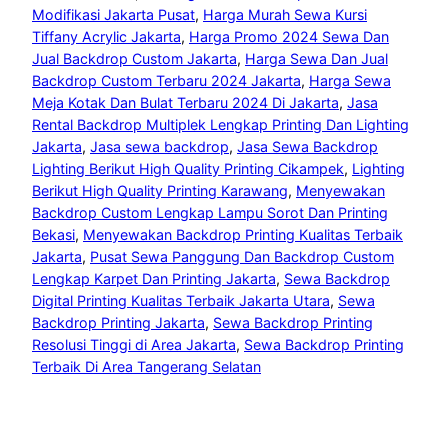
Modifikasi Jakarta Pusat
, 
Harga Murah Sewa Kursi
Tiffany Acrylic Jakarta
, 
Harga Promo 2024 Sewa Dan
Jual Backdrop Custom Jakarta
, 
Harga Sewa Dan Jual
Backdrop Custom Terbaru 2024 Jakarta
, 
Harga Sewa
Meja Kotak Dan Bulat Terbaru 2024 Di Jakarta
, 
Jasa
Rental Backdrop Multiplek Lengkap Printing Dan Lighting
Jakarta
, 
Jasa sewa backdrop
, 
Jasa Sewa Backdrop
Lighting Berikut High Quality Printing Cikampek
, 
Lighting
Berikut High Quality Printing Karawang
, 
Menyewakan
Backdrop Custom Lengkap Lampu Sorot Dan Printing
Bekasi
, 
Menyewakan Backdrop Printing Kualitas Terbaik
Jakarta
, 
Pusat Sewa Panggung Dan Backdrop Custom
Lengkap Karpet Dan Printing Jakarta
, 
Sewa Backdrop
Digital Printing Kualitas Terbaik Jakarta Utara
, 
Sewa
Backdrop Printing Jakarta
, 
Sewa Backdrop Printing
Resolusi Tinggi di Area Jakarta
, 
Sewa Backdrop Printing
Terbaik Di Area Tangerang Selatan