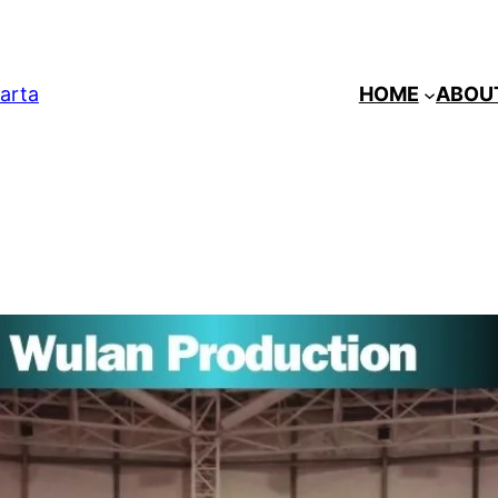
arta
HOME
ABOU